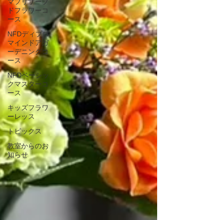
マプリザーブ
ドフラワーコ
ース
NFDディプロ
マインドアガ
ーデニングコ
ース
NFDベーシッ
クマスターコ
ース
キッズフラワ
ーレッス
トピックス
教室からのお
知らせ