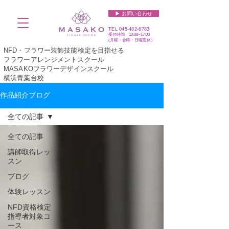
▶︎ お問い合わせ
TEL
045-482-6783
受付時間 10:00~17:00​​​
(​月曜・金曜・日曜定休）
NFD・フラワー装飾技能検定を目指せる
フラワーアレンジメントスクール
MASAKOフラワーデザインスクール
横浜青葉台校
作品紹介ブログ
全ての記事
全ての記事
講師取得レッ
スン
ブログ
体験レッスン
NFD資格検定
指導者対象コ
ース