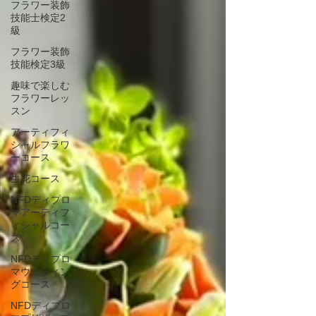
フラワー装飾
技能士検定2
級
フラワー装飾
技能検定3級
趣味で楽しむ
フラワーレッ
スン
アーティフィ
シャルフラワ
ーコース
生花コース
NFDディプロ
マアーティフ
ィシャルコー
ス
NFDディプロ
マウエディン
グコース
NFDディプロ