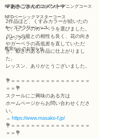
NFDディプロマインドアガーデニングコース
🌹
あきこさんのコメント
🌹
NFDベーシックマスターコース
2作品ほど、くすみカラーが続いたの
キッズフラワーレッス
で、ピンクのガーベラを選びました。
グレーの籠との相性も良く、花の向き
トピックス
やガーベラの高低差を直していただ
教室からのお知らせ
き、動きのある作品に仕上がりまし
た。
レッスン、ありがとうございました。
💐＝＝＝＝＝＝＝＝＝＝＝＝＝＝＝＝
＝＝💐
スクールにご興味のある方は
ホームページからお問い合わせくださ
い。
→ 
https://www.masako-f.jp/
💐＝＝＝＝＝＝＝＝＝＝＝＝＝＝＝＝
＝＝💐