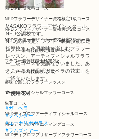
NFD講師研究科コース
NFDフラワーデザイナー資格検定1級コース
MASAKOフラワーデザインスクール、
NFDフラワーデザイナー資格検定2級コース
NFD公認校です。
NFDフラワーデザイナー資格検定3級コース
NFD資格検定、フラワー装飾技能検定
指導校で、今回趣味で楽しむフラワー
フラワー装飾技能検定1級レッスン
レッスン、アーティフィシャルフラワ
フラワー装飾技能士検定2級
ー上級コースを受講なさいました、あ
きこさんの作品「ガーベラの花束」を
フラワー装飾技能検定3級
ご紹介いたします。
趣味で楽しむフラワーレッスン
アーティフィシャルフラワーコース
💐
使用花材
生花コース
#ガーベラ
NFDディプロマアーティフィシャルコース
#ラベンダー
#ユーカリポポラス
NFDディプロマウエディングコース
#ラムズイヤー
NFDディプロマプリザーブドフラワーコース