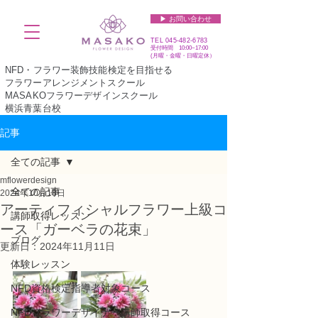
▶︎ お問い合わせ
TEL
045-482-6783
受付時間 10:00~17:00​​​
(​月曜・金曜・日曜定休）
NFD・フラワー装飾技能検定を目指せる
フラワーアレンジメントスクール
MASAKOフラワーデザインスクール
横浜青葉台校
記事
全ての記事
mflowerdesign
全ての記事
2024年10月18日
アーティフィシャルフラワー上級コ
講師取得レッスン
ース「ガーベラの花束」
ブログ
更新日：
2024年11月11日
体験レッスン
NFD資格検定指導者対象コース
NFDフラワーデザイナー講師取得コース