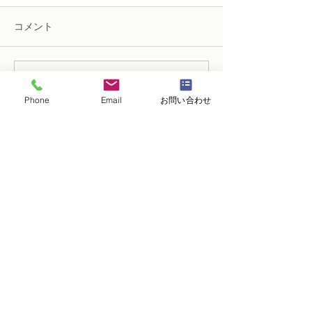
コメント
コメントを追加…
アーティフィシャルフラ
アーティフィシ
ワー上級コース「イング
ワー上級コース
Phone
Email
お問い合わせ
リッシュローズの花束」
薇とミモザのブ
・
体験レッスンコース
・
フラワー装飾技能検定コース
・
NFDフラワーデザイナー資格検定コー
ス
・
NFD資格検定指導者対象コース
・
NFD講師資格取得コース
・
NFD講師研究科コース