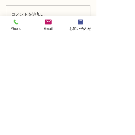
コメントを追加…
アーティフィシャルフラ
アーティフィシ
ワー上級コース「イング
ワー上級コース
Phone
Email
お問い合わせ
リッシュローズの花束」
薇とミモザのブ
・
体験レッスンコース
・
フラワー装飾技能検定コース
・
NFDフラワーデザイナー資格検定コー
ス
・
NFD資格検定指導者対象コース
・
NFD講師資格取得コース
・
NFD講師研究科コース
・
NFDベーシックマスターコース
・
NFDディプロマコース