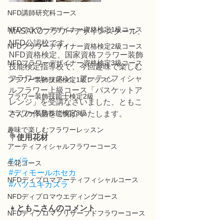
NFD講師研究科コース
NFDフラワーデザイナー資格検定1級コース
MASAKOフラワーデザインスクール、
NFD公認校です。
NFDフラワーデザイナー資格検定2級コース
NFD資格検定、国家資格フラワー装飾
NFDフラワーデザイナー資格検定3級コース
技能検定指導校で、今回趣味で楽しむ
フラワーレッスン、アーティフィシャ
フラワー装飾技能検定1級レッスン
ルフラワー上級コース「バスケットア
フラワー装飾技能士検定2級
レンジ」を受講なさいました、ともこ
フラワー装飾技能検定3級
さんの作品をご紹介いたします。
趣味で楽しむフラワーレッスン
💐
使用花材
アーティフィシャルフラワーコース
#バラ
生花コース
#ディモールホセカ
NFDディプロマアーティフィシャルコース
#ハツユキカズラ
NFDディプロマウエディングコース
👧
ともこさんのコメント
NFDディプロマプリザーブドフラワーコース