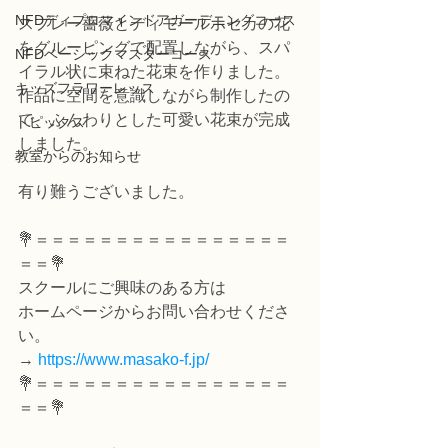
NFDディプロマインドアガーデニングコース
スプレー薔薇とディモールホセカの花
をグルーピングで配置しながら、スパ
NFDベーシックマスターコース
イラル状に束ねた花束を作りました。
キッズフラワーレッス
作品に空間を意識しながら制作したの
で、ふんわりとした可愛い花束が完成
トピックス
しました。
教室からのお知らせ
有り難うございました。
💐＝＝＝＝＝＝＝＝＝＝＝＝＝＝＝＝
＝＝💐
スクールにご興味のある方は
ホームページからお問い合わせくださ
い。
→ 
https://www.masako-f.jp/
💐＝＝＝＝＝＝＝＝＝＝＝＝＝＝＝＝
＝＝💐