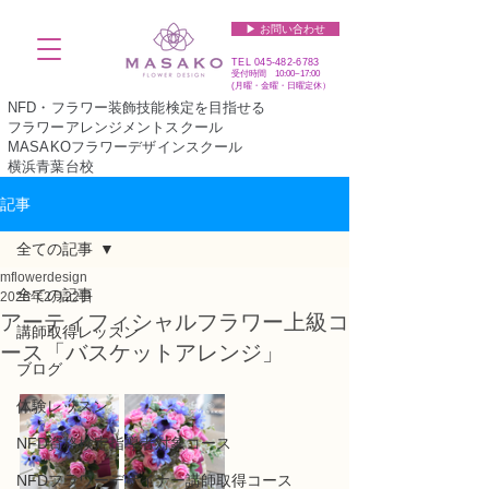
▶︎ お問い合わせ
TEL
045-482-6783
受付時間 10:00~17:00​​​
(​月曜・金曜・日曜定休）
NFD・フラワー装飾技能検定を目指せる
フラワーアレンジメントスクール
MASAKOフラワーデザインスクール
横浜青葉台校
記事
全ての記事
mflowerdesign
全ての記事
2025年2月22日
アーティフィシャルフラワー上級コ
講師取得レッスン
ース「バスケットアレンジ」
ブログ
体験レッスン
NFD資格検定指導者対象コース
NFDフラワーデザイナー講師取得コース