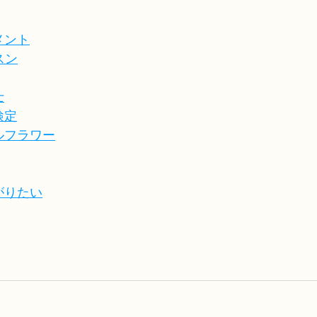
メント
スン
士
検定
ルフラワー
がりたい