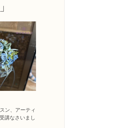
」
2級
花コース
ーブドフラワーコース
トピックス
ッスン、アーティ
受講なさいまし