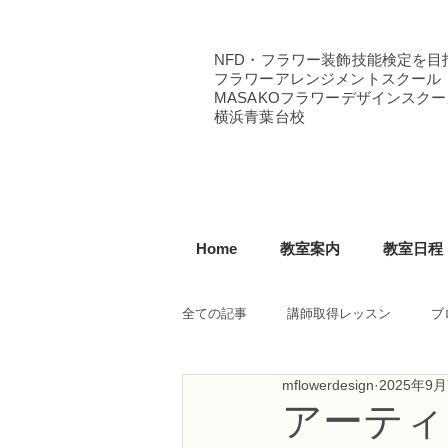
NFD・フラワー装飾技能検定を目
フラワーアレンジメントスクール
MASAKOフラワーデザインスクー
横浜青葉台校
Home
教室案内
教室日程
全ての記事
講師取得レッスン
ブ
mflowerdesign
2025年9
NFD講師研究科コース
NFDフ
アーティ