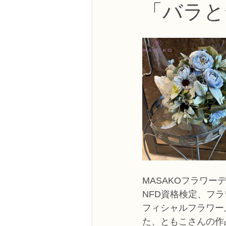
「バラと
NFDフラワーデザイナー資格検定3級
フラワー装飾技能検定3級
趣味
NFDディプロマアーティフィシャルコ
NFDディプロマインドアガーデニング
教室からのお知らせ
MASAKOフラワー
NFD資格検定、フ
フィシャルフラワー
た、ともこさんの作