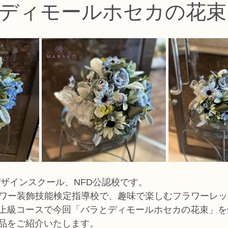
ディモールホセカの花束
コース
フラワー装飾技能検定1級レッスン
フラワー装飾技能士検定
で楽しむフラワーレッスン
アーティフィシャルフラワーコース
生
ース
NFDディプロマウエディングコース
NFDディプロマプリザ
コース
NFDベーシックマスターコース
キッズフラワーレッス
デザインスクール、NFD公認校です。
ラワー装飾技能検定指導校で、趣味で楽しむフラワーレ
上級コースで今回「バラとディモールホセカの花束」を
品をご紹介いたします。