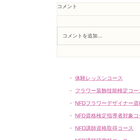
コメント
コメントを追加…
フラワー装飾2級検定「花束
Ａ」「アレンジ，ファーン」
・
体験レッスンコース
・
フラワー装飾技能検定コー
・
NFDフラワーデザイナー
・
NFD資格検定指導者対象コ
・
NFD講師資格取得コース