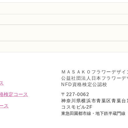
NFD講師研究科コース「木枠
N 
の壁飾り」
ーマ
ＭＡＳＡＫＯフラワーデザイ
公益社団法人日本フラワーデ
ス
NFD資格検定公認校
資格検定コース
〒227-0062
神奈川県横浜市青葉区青葉台1
ース
コスモビル2F
東急田園都市線・地下鉄半蔵門線