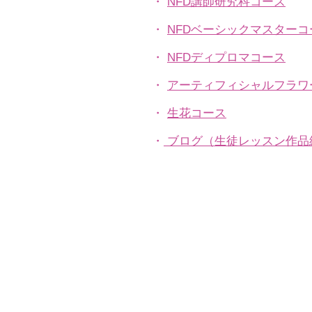
・
NFD講師研究科コース
・
NFDベーシックマスターコ
・
NFDディプロマコース
・
アーティフィシャルフラワ
​・
生花コース
​・
ブログ（生徒レッスン作品