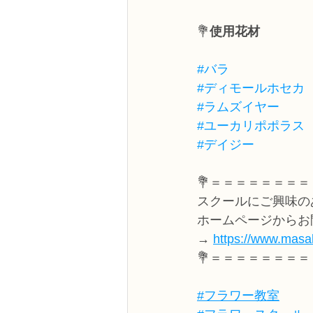
💐
使用花材
#バラ
#ディモールホセカ
#ラムズイヤー
#ユーカリポポラス
#デイジー
💐＝＝＝＝＝＝＝＝
スクールにご興味の
ホームページからお
→ 
https://www.masak
💐＝＝＝＝＝＝＝＝
#フラワー教室