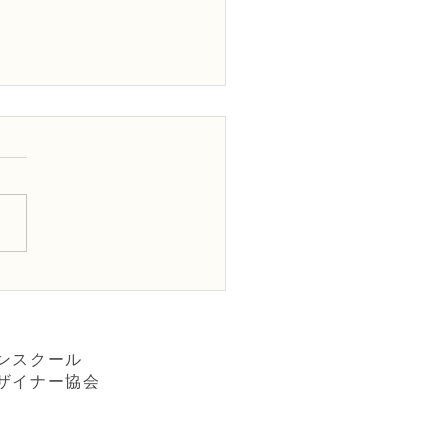
ティフィシャルフラワー
コース「ミニ薔薇とミモ
ブーケ」
ンスクール
ザイナー協会