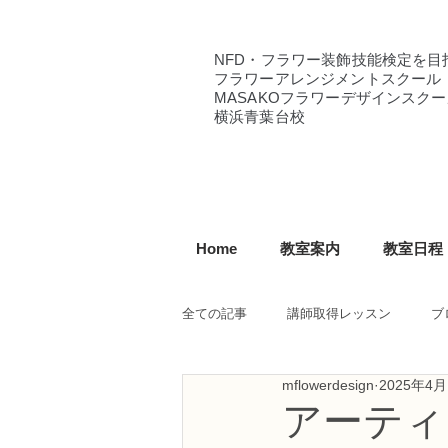
NFD・フラワー装飾技能検定を目
フラワーアレンジメントスクール
MASAKOフラワーデザインスクー
横浜青葉台校
Home
教室案内
教室日程
全ての記事
講師取得レッスン
ブ
mflowerdesign
2025年4月
NFD講師研究科コース
NFDフ
アーティ