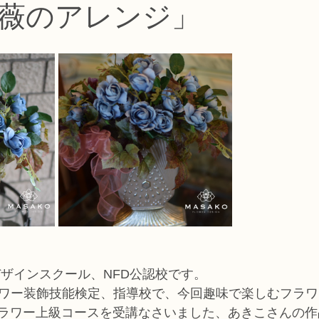
薇のアレンジ」
コース
フラワー装飾技能検定1級レッスン
フラワー装飾技能士検定
で楽しむフラワーレッスン
アーティフィシャルフラワーコース
生
ース
NFDディプロマウエディングコース
NFDディプロマプリザ
コース
NFDベーシックマスターコース
キッズフラワーレッス
デザインスクール、NFD公認校です。
ラワー装飾技能検定、指導校で、今回趣味で楽しむフラ
ラワー上級コースを受講なさいました、あきこさんの作