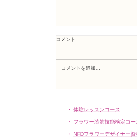
コメント
コメントを追加…
アーティフィシャルフラワー
上級コース「トルコ桔梗のア
レンジ」
・
体験レッスンコース
・
フラワー装飾技能検定コー
・
NFDフラワーデザイナー