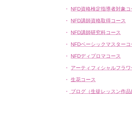
・
NFD資格検定指導者対象コ
・
NFD講師資格取得コース
・
NFD講師研究科コース
・
NFDベーシックマスターコ
・
NFDディプロマコース
・
アーティフィシャルフラワ
​・
生花コース
​・
ブログ（生徒レッスン作品