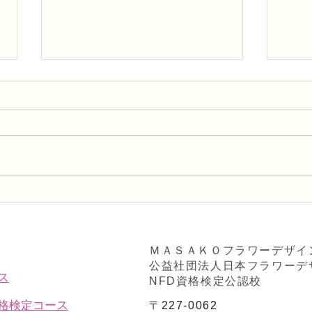
アーティフィシャルフラワー
アー
上級コース「イングリッシュ
上級
ローズの花束」
ザの
ＭＡＳＡＫＯフラワーデザイ
公益社団法人日本フラワーデ
ス
NFD資格検定公認校
資格検定コース
〒227-0062