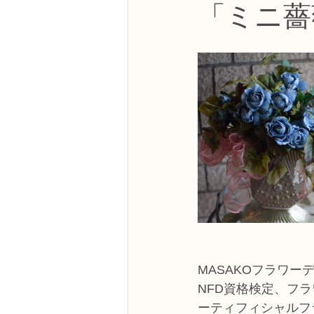
「ミニ薔
NFDフラワーデザイナー資格検定3級
フラワー装飾技能検定3級
趣味
NFDディプロマアーティフィシャルコ
NFDディプロマインドアガーデニング
教室からのお知らせ
MASAKOフラワー
NFD資格検定、フ
ーティフィシャルフ