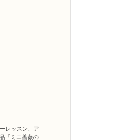
2級
花コース
ーブドフラワーコース
トピックス
ワーレッスン、ア
品「ミニ薔薇の