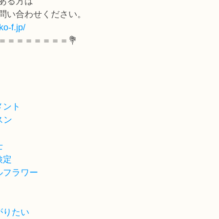
ある方は
問い合わせください。
o-f.jp/
＝＝＝＝＝＝＝＝💐
メント
スン
士
検定
ルフラワー
がりたい