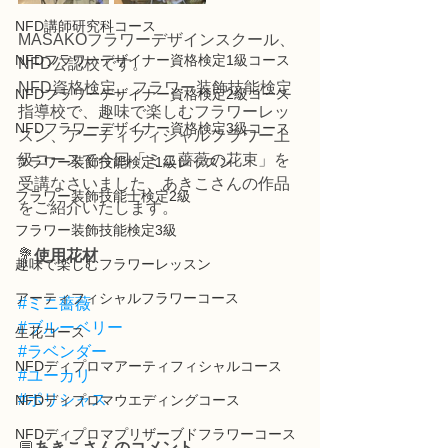
NFD講師研究科コース
MASAKOフラワーデザインスクール、
NFDフラワーデザイナー資格検定1級コース
NFD公認校です。
NFD資格検定、フラワー装飾技能検定
NFDフラワーデザイナー資格検定2級コース
指導校で、趣味で楽しむフラワーレッ
NFDフラワーデザイナー資格検定3級コース
スン、アーティフィシャルフラワー上
級コースで今回「ミニ薔薇の花束」を
フラワー装飾技能検定1級レッスン
受講なさいました、あきこさんの作品
フラワー装飾技能士検定2級
をご紹介いたします。
フラワー装飾技能検定3級
💐
使用花材
趣味で楽しむフラワーレッスン
アーティフィシャルフラワーコース
#ミニ薔薇
#ブルーベリー
生花コース
#ラベンダー
NFDディプロマアーティフィシャルコース
#ユーカリ
#ポリシャス
NFDディプロマウエディングコース
NFDディプロマプリザーブドフラワーコース
💬
あきこさんのコメント