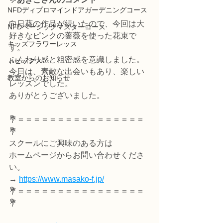
NFDディプロマインドアガーデニングコース
向日葵の作品が続いたので、今回は大
NFDベーシックマスターコース
好きなピンクの薔薇を使った花束で
キッズフラワーレッス
す。
ふんわり感と粗密感を意識しました。
トピックス
今日は、素敵な出会いもあり、楽しい
教室からのお知らせ
レッスンでした。
ありがとうございました。
💐＝＝＝＝＝＝＝＝＝＝＝＝＝＝＝＝
💐
スクールにご興味のある方は
ホームページからお問い合わせくださ
い。
→ 
https://www.masako-f.jp/
💐＝＝＝＝＝＝＝＝＝＝＝＝＝＝＝＝
💐