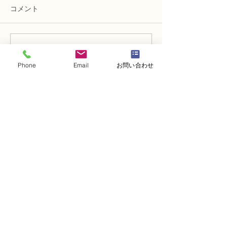
コメント
コメントを追加…
NFD講師研究科コース
N FＤ講師取得
「木枠の壁飾り」
級テーマ「並行
Phone
Email
お問い合わせ
的」
・
体験レッスンコース
・
フラワー装飾技能検定コース
・
NFDフラワーデザイナー資格検定コー
ス
・
NFD資格検定指導者対象コース
・
NFD講師資格取得コース
・
NFD講師研究科コース
・
NFDベーシックマスターコース