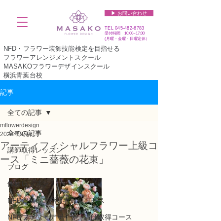
▶︎ お問い合わせ
TEL
045-482-6783
受付時間 10:00~17:00​​​
(​月曜・金曜・日曜定休）
NFD・フラワー装飾技能検定を目指せる
フラワーアレンジメントスクール
MASAKOフラワーデザインスクール
横浜青葉台校
記事
全ての記事
mflowerdesign
全ての記事
2025年9月6日
アーティフィシャルフラワー上級コ
講師取得レッスン
ース「ミニ薔薇の花束」
ブログ
体験レッスン
NFD資格検定指導者対象コース
NFDフラワーデザイナー講師取得コース