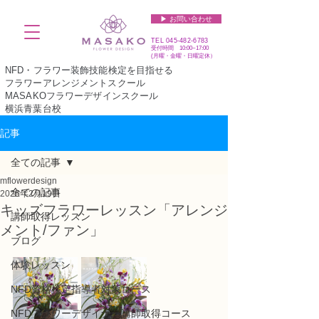
▶︎ お問い合わせ
TEL
045-482-6783
受付時間 10:00~17:00​​​
(​月曜・金曜・日曜定休）
NFD・フラワー装飾技能検定を目指せる
フラワーアレンジメントスクール
MASAKOフラワーデザインスクール
横浜青葉台校
記事
全ての記事
mflowerdesign
全ての記事
2025年2月19日
キッズフラワーレッスン「アレンジ
講師取得レッスン
メント/ファン」
ブログ
体験レッスン
NFD資格検定指導者対象コース
NFDフラワーデザイナー講師取得コース