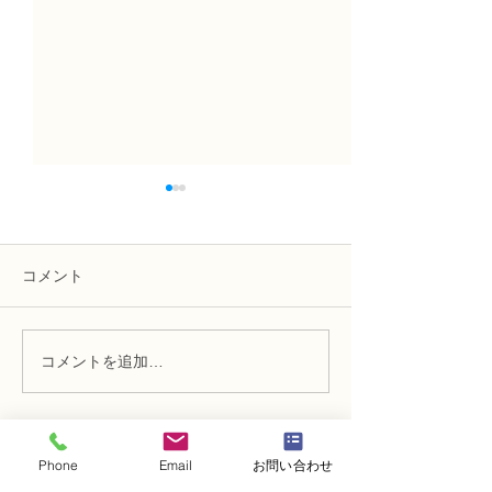
コメント
コメントを追加…
N FＤ資格検定3級レッス
N FＤ資格検定
ン「丸い花束」
ン 「モダンー
ケ」
Phone
Email
お問い合わせ
・
体験レッスンコース