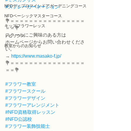
NFDディプロマインドアガーデニングコース
#スプレーカーネーション
NFDベーシックマスターコース
💐＝＝＝＝＝＝＝＝＝＝＝＝＝＝＝＝
キッズフラワーレッス
＝＝💐
スクールにご興味のある方は
トピックス
ホームページからお問い合わせくださ
教室からのお知らせ
い。
→ 
https://www.masako-f.jp/
💐＝＝＝＝＝＝＝＝＝＝＝＝＝＝＝＝
＝＝💐
#フラワー教室
#フラワースクール
#フラワーデザイン
#フラワーアレンジメント
#NFD資格取得レッスン
#NFD公認校
#フラワー装飾技能士