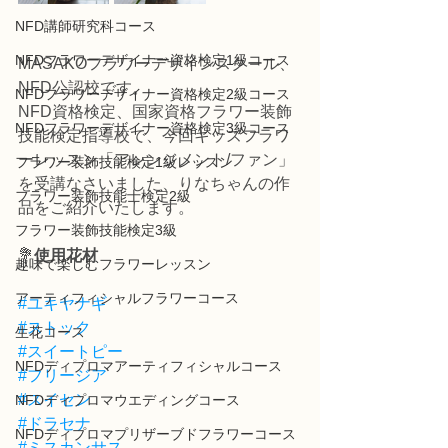
NFD講師研究科コース
NFDフラワーデザイナー資格検定1級コース
MASAKOフラワーデザインスクール、
NFD公認校です。
NFDフラワーデザイナー資格検定2級コース
NFD資格検定、国家資格フラワー装飾
NFDフラワーデザイナー資格検定3級コース
技能検定指導校で、今回キッズフラワ
ーレッスン「アレンジメント/ファン」
フラワー装飾技能検定1級レッスン
を受講なさいました、りなちゃんの作
フラワー装飾技能士検定2級
品をご紹介いたします。
フラワー装飾技能検定3級
💐
使用花材
趣味で楽しむフラワーレッスン
アーティフィシャルフラワーコース
#ユキヤナギ
#ストック
生花コース
#スイートピー
NFDディプロマアーティフィシャルコース
#フリージア
#スイセン
NFDディプロマウエディングコース
#ドラセナ
NFDディプロマプリザーブドフラワーコース
#ミスカンサス