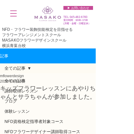
▶︎ お問い合わせ
TEL
045-482-6783
受付時間 10:00~17:00​​​
(​月曜・金曜・日曜定休）
NFD・フラワー装飾技能検定を目指せる
フラワーアレンジメントスクール
MASAKOフラワーデザインスクール
横浜青葉台校
記事
全ての記事
mflowerdesign
全ての記事
2020年9月14日
キッズフラワーレッスンにあやりち
講師取得レッスン
ゃんとサラちゃんが参加しました。
ブログ
体験レッスン
NFD資格検定指導者対象コース
NFDフラワーデザイナー講師取得コース