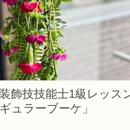
コース
フラワー装飾技能検定1級レッスン
フラワー装飾技能士検定
で楽しむフラワーレッスン
アーティフィシャルフラワーコース
生
ース
NFDディプロマウエディングコース
NFDディプロマプリザ
コース
NFDベーシックマスターコース
キッズフラワーレッス
装飾技技能士1級レッス
ギュラーブーケ」