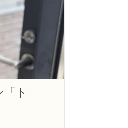
2級
花コース
ーブドフラワーコース
トピックス
ン「ト