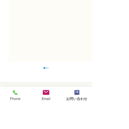
コメント
Phone
Email
お問い合わせ
コメントを追加…
NFDフラワーデザイナ
フラワー装飾技
ー 資格検定3級、体験レ
レッスン「籠花
ッスン 「ドームアレンジ
ド花）配置A」