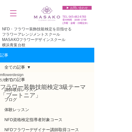
▶︎ お問い合わせ
TEL
045-482-6783
受付時間 10:00~17:00​​​
(​月曜・金曜・日曜定休）
NFD・フラワー装飾技能検定を目指せる
フラワーアレンジメントスクール
MASAKOフラワーデザインスクール
横浜青葉台校
記事
全ての記事
mflowerdesign
全ての記事
5月27日
フラワー装飾技能検定3級テーマ
講師取得レッスン
「ブートニア」
ブログ
体験レッスン
NFD資格検定指導者対象コース
NFDフラワーデザイナー講師取得コース