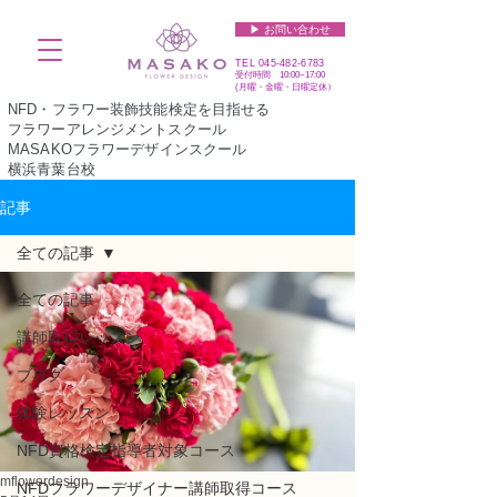
▶︎ お問い合わせ
TEL
045-482-6783
受付時間 10:00~17:00​​​
(​月曜・金曜・日曜定休）
NFD・フラワー装飾技能検定を目指せる
フラワーアレンジメントスクール
MASAKOフラワーデザインスクール
横浜青葉台校
記事
全ての記事
全ての記事
講師取得レッスン
ブログ
体験レッスン
NFD資格検定指導者対象コース
mflowerdesign
NFDフラワーデザイナー講師取得コース