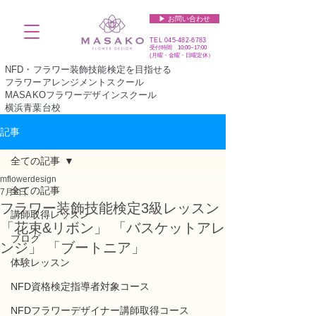
▶︎ お問い合わせ
TEL
045-482-6783
受付時間 10:00~17:00​​​
(​月曜・金曜・日曜定休）
NFD・フラワー装飾技能検定を目指せる
フラワーアレンジメントスクール
MASAKOフラワーデザインスクール
横浜青葉台校
記事
全ての記事
mflowerdesign
全ての記事
7月8日
フラワー装飾技能検定3級レッスン
講師取得レッスン
「花束&リボン」 「バスケットアレ
ブログ
ンジ」 「ブートニア」
体験レッスン
NFD資格検定指導者対象コース
NFDフラワーデザイナー講師取得コース