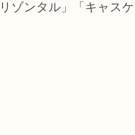
リゾンタル」「キャスケ
コース
フラワー装飾技能検定1級レッスン
フラワー装飾技能士検定
で楽しむフラワーレッスン
アーティフィシャルフラワーコース
生
ース
NFDディプロマウエディングコース
NFDディプロマプリザ
コース
NFDベーシックマスターコース
キッズフラワーレッス