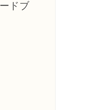
ードブ
2級
花コース
ーブドフラワーコース
トピックス