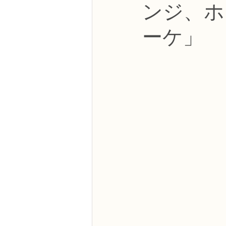
ンジ、ホ
NFDフラワーデザイナー資格検定3級
ーケ」
フラワー装飾技能検定3級
趣味
NFDディプロマアーティフィシャルコ
NFDディプロマインドアガーデニング
教室からのお知らせ