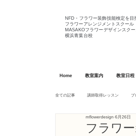
NFD・フラワー装飾技能検定を目
フラワーアレンジメントスクール
MASAKOフラワーデザインスクー
横浜青葉台校
Home
教室案内
教室日程
全ての記事
講師取得レッスン
ブ
mflowerdesign
6月26日
NFD講師研究科コース
NFDフ
フラワー