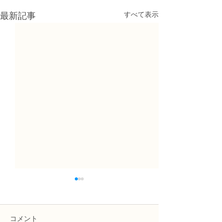
すべて表示
最新記事
コメント