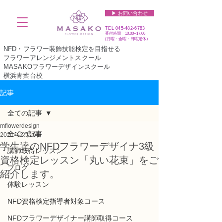
▶︎ お問い合わせ
TEL
045-482-6783
受付時間 10:00~17:00​​​
(​月曜・金曜・日曜定休）
NFD・フラワー装飾技能検定を目指せる
フラワーアレンジメントスクール
MASAKOフラワーデザインスクール
横浜青葉台校
記事
全ての記事
mflowerdesign
全ての記事
2021年2月16日
学生達のNFDフラワーデザイナ3級
講師取得レッスン
資格検定レッスン「丸い花束」をご
ブログ
紹介します。
体験レッスン
NFD資格検定指導者対象コース
NFDフラワーデザイナー講師取得コース