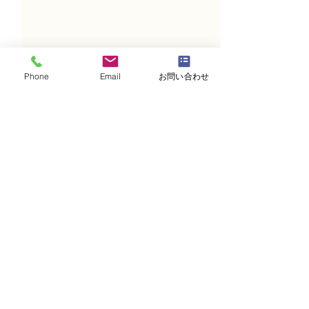
Phone
Email
お問い合わせ
コメント
コメントを追加…
NFD講師研究科コース
N FＤ資格検定