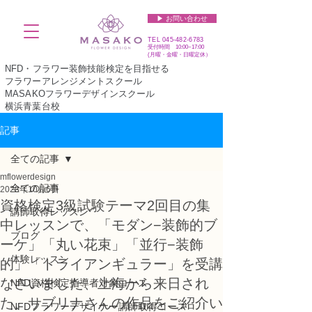
▶︎ お問い合わせ
TEL
045-482-6783
受付時間 10:00~17:00​​​
(​月曜・金曜・日曜定休）
NFD・フラワー装飾技能検定を目指せる
フラワーアレンジメントスクール
MASAKOフラワーデザインスクール
横浜青葉台校
記事
全ての記事
mflowerdesign
全ての記事
2023年10月6日
資格検定3級試験テーマ2回目の集
講師取得レッスン
中レッスンで、「モダン−装飾的ブ
ブログ
ーケ」「丸い花束」「並行−装飾
体験レッスン
的」「トライアンギュラー」を受講
なさいました、上海から来日され
NFD資格検定指導者対象コース
た、サブリナさんの作品をご紹介い
NFDフラワーデザイナー講師取得コース