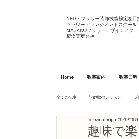
NFD・フラワー装飾技能検定を目
フラワーアレンジメントスクール
MASAKOフラワーデザインスクー
横浜青葉台校
Home
教室案内
教室日程
全ての記事
講師取得レッスン
ブ
mflowerdesign
2020年6
NFD講師研究科コース
NFDフ
趣味で楽