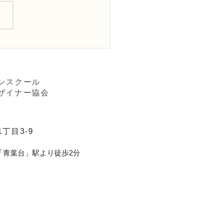
ワー装飾2級検定「花束
「アレンジ，ファーン」
ンスクール
ザイナー協会
丁目3-9
「青葉台」駅より徒歩2分