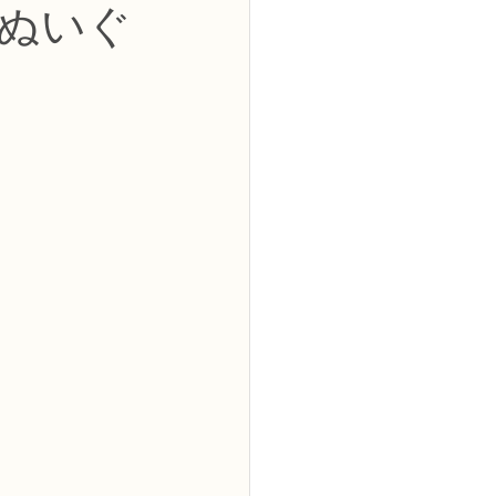
ぬいぐ
2級
花コース
ーブドフラワーコース
トピックス