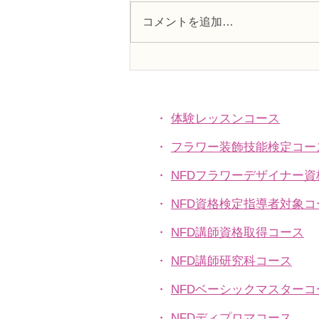
コメントを追加…
趣味で楽しむフラワーレッス
ン、アーティフィシャルフラ
ワー上級コース「薔薇のバス
ケットアレンジ」
・
体験レッスンコース
・
フラワー装飾技能検定コー
・
NFDフラワーデザイナー
・
NFD資格検定指導者対象コ
・
NFD講師資格取得コース
・
NFD講師研究科コース
・
NFDベーシックマスターコ
・
NFDディプロマコース