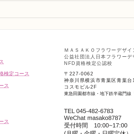
趣味で楽しむフラワーレッス
フラ
ン、アーティフィシャルフラ
Ａ」
ワー上級コース「薔薇のアレ
ンジ」
ＭＡＳＡＫＯフラワーデザイ
公益社団法人日本フラワーデ
ス
NFD資格検定公認校
資格検定コース
〒227-0062
神奈川県横浜市青葉区青葉台1
ース
コスモビル2F
東急田園都市線・地下鉄半蔵門線
TEL 045-482-6783
WeChat masako8787
ース
受付時間 10:00~17:00​​​
(​月曜・金曜・日曜定休）