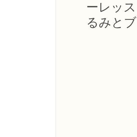
ーレッス
NFDフラワーデザイナー資格検定3級
るみとブ
フラワー装飾技能検定3級
趣味
NFDディプロマアーティフィシャルコ
NFDディプロマインドアガーデニング
教室からのお知らせ