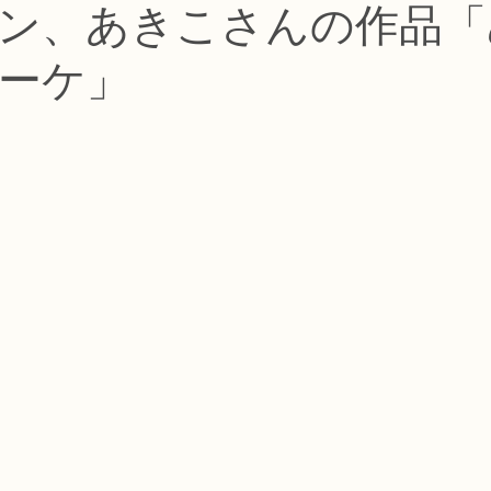
ン、あきこさんの作品「
コース
フラワー装飾技能検定1級レッスン
フラワー装飾技能士検定
ーケ」
で楽しむフラワーレッスン
アーティフィシャルフラワーコース
生
ース
NFDディプロマウエディングコース
NFDディプロマプリザ
コース
NFDベーシックマスターコース
キッズフラワーレッス