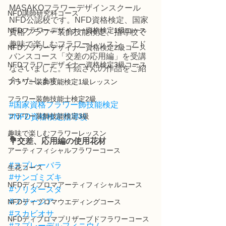
MASAKOフラワーデザインスクール
NFD講師研究科コース
NFD公認校です。NFD資格検定、国家
NFDフラワーデザイナー資格検定1級コース
資格フラワー装飾技能検定、指導校で
趣味で楽しむフラワーレッスン、アド
NFDフラワーデザイナー資格検定2級コース
バンスコース「交差の応用編」を受講
NFDフラワーデザイナー資格検定3級コース
なさいました。千絵さんの作品をご紹
介いたします。
フラワー装飾技能検定1級レッスン
フラワー装飾技能士検定2級
#国家資格フラワー飾技能検定
フラワー装飾技能検定3級
#NFD資格検定指導校
趣味で楽しむフラワーレッスン
💐交差、応用編の使用花材
アーティフィシャルフラワーコース
#スプレーバラ
生花コース
#サンゴミズキ
NFDディプロマアーティフィシャルコース
#ソリダースタ
#フリージア
NFDディプロマウエディングコース
#スカビオサ
NFDディプロマプリザーブドフラワーコース
#スプレーデルフィニウム