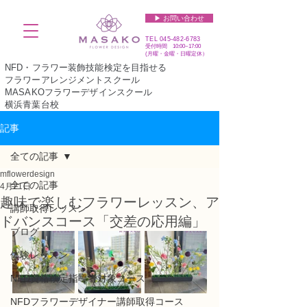
▶︎ お問い合わせ
TEL
045-482-6783
受付時間 10:00~17:00​​​
(​月曜・金曜・日曜定休）
NFD・フラワー装飾技能検定を目指せる
フラワーアレンジメントスクール
MASAKOフラワーデザインスクール
横浜青葉台校
記事
全ての記事
mflowerdesign
全ての記事
4月21日
趣味で楽しむフラワーレッスン、ア
講師取得レッスン
ドバンスコース「交差の応用編」
ブログ
体験レッスン
NFD資格検定指導者対象コース
NFDフラワーデザイナー講師取得コース