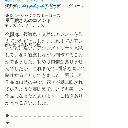
NFDディプロマインドアガーデニングコース
#スプレーカーネーション
NFDベーシックマスターコース
💬千絵さんのコメント
キッズフラワーレッス
今回は、複数点・交差のアレンジを教
トピックス
えていただきました。これまでのアレ
教室からのお知らせ
ンジとは違い、アシンメトリーを意識
して、花を観察しながら制作すること
ができました。初めは自信がありませ
んでしたが、これまでで1番落ち着いて
制作することができました。完成した
作品は自然の中で、花々が風に吹かれ
ているような雰囲気で、とても美しい
作品になったと思います。ご指導あり
がとうございました。
💐＝＝＝＝＝＝＝＝＝＝＝＝＝＝＝＝
💐