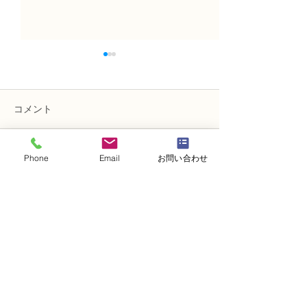
コメント
Phone
Email
お問い合わせ
コメントを追加…
趣味で楽しむフラワーレ
フラワー装飾2
ッスン、アーティフィシ
束Ａ」「アレン
ャルフラワー上級コース
ーン」
「薔薇のアレンジ」
・
体験レッスンコース
・
フラワー装飾技能検定コース
・
NFDフラワーデザイナー資格検定コー
ス