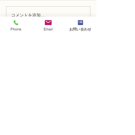
コメントを追加…
N FＤ資格検定3級レッス
N FＤ資格検定
ン「丸い花束」
ン 「モダンー
Phone
Email
お問い合わせ
ケ」
・
体験レッスンコース
・
フラワー装飾技能検定コース
・
NFDフラワーデザイナー資格検定コー
ス
・
NFD資格検定指導者対象コース
・
NFD講師資格取得コース
・
NFD講師研究科コース
・
NFDベーシックマスターコース
・
NFDディプロマコース