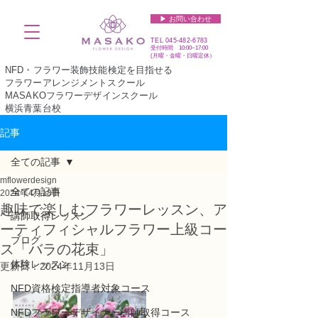
▶︎ お問い合わせ
TEL
045-482-6783
受付時間 10:00~17:00​​​
(​月曜・金曜・日曜定休）
NFD・フラワー装飾技能検定を目指せる
フラワーアレンジメントスクール
MASAKOフラワーデザインスクール
横浜青葉台校
記事
全ての記事
mflowerdesign
全ての記事
2024年4月18日
趣味で楽しむフラワーレッスン、ア
講師取得レッスン
ーティフィシャルフラワー上級コー
ブログ
ス「バラの花束」
体験レッスン
更新日：
2024年11月13日
NFD資格検定指導者対象コース
NFDフラワーデザイナー講師取得コース