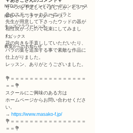
🌹あきこさんのコメント🌹
NFDディプロマインドアガーデニングコース
リースを予定していましたが、ピンク
色のスモーキーカラーのバラと
NFDベーシックマスターコース
先生が用意して下さったウッドの器が
キッズフラワーレッス
相性良かったので花束にしてみまし
た。
トピックス
花の向きを手直ししていただいたり、
教室からのお知らせ
バラの葉を追加する事で素敵な作品に
仕上がりました。
レッスン、ありがとうございました。
💐＝＝＝＝＝＝＝＝＝＝＝＝＝＝＝＝
＝＝💐
スクールにご興味のある方は
ホームページからお問い合わせくださ
い。
→ 
https://www.masako-f.jp/
💐＝＝＝＝＝＝＝＝＝＝＝＝＝＝＝＝
＝＝💐