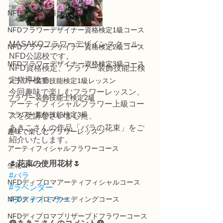
NFD講師研究科コース
NFDフラワーデザイナー資格検定1級コース
MASAKOフラワーデザインスクール、
NFDフラワーデザイナー資格検定2級コース
NFD公認校です。
NFDフラワーデザイナー資格検定3級コース
NFD資格検定、フラワー装飾技能士検
定指導校で、
フラワー装飾技能検定1級レッスン
今回趣味で楽しむフラワーレッスン、
フラワー装飾技能士検定2級
アーティフィシャルフラワー上級コー
フラワー装飾技能検定3級
スを受講なさいました、
あきこさんの作品「バラの花束」をご
趣味で楽しむフラワーレッスン
紹介いたします。
アーティフィシャルフラワーコース
🌷花束の使用花材🌷
生花コース
#バラ
NFDディプロマアーティフィシャルコース
#ラベンダー
NFDディプロマウエディングコース
#ダスティミラー
NFDディプロマプリザーブドフラワーコース