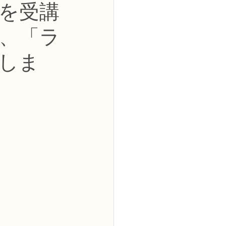
を受講
2級
、「ラ
花コース
しま
ーブドフラワーコース
トピックス