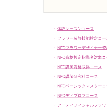
趣味で楽しむフラワーレッス
ン、アーティフィシャルフラ
ワー上級コース「薔薇のバス
ケットアレンジ」
・
体験レッスンコース
・
フラワー装飾技能検定コー
・
NFDフラワーデザイナー
・
NFD資格検定指導者対象コ
・
NFD講師資格取得コース
・
NFD講師研究科コース
・
NFDベーシックマスターコ
・
NFDディプロマコース
・
アーティフィシャルフラワ