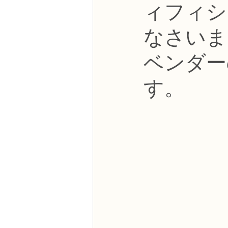
ィフィシ
NFDフラワーデザイナー資格検定3級
なさいま
フラワー装飾技能検定3級
趣味
ベンダー
す。
NFDディプロマアーティフィシャルコ
NFDディプロマインドアガーデニング
教室からのお知らせ