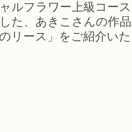
ャルフラワー上級コース
コース
フラワー装飾技能検定1級レッスン
フラワー装飾技能士検定
した、あきこさんの作品
で楽しむフラワーレッスン
アーティフィシャルフラワーコース
生
のリース」をご紹介いた
ース
NFDディプロマウエディングコース
NFDディプロマプリザ
コース
NFDベーシックマスターコース
キッズフラワーレッス