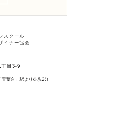
ワー装飾2級検定「花束
「アレンジ，ファーン」
ンスクール
ザイナー協会
丁目3-9
「青葉台」駅より徒歩2分