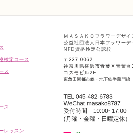
趣味で楽しむフラワーレッス
フラ
ン、アーティフィシャルフラ
Ａ」
ワー上級コース「薔薇のアレ
ンジ」
ＭＡＳＡＫＯフラワーデザイ
公益社団法人日本フラワーデ
ス
NFD資格検定公認校
資格検定コース
〒227-0062
神奈川県横浜市青葉区青葉台1
ース
コスモビル2F
東急田園都市線・地下鉄半蔵門線
TEL 045-482-6783
WeChat masako8787
ース
受付時間 10:00~17:00​​​
(​月曜・金曜・日曜定休）
ーレッスン