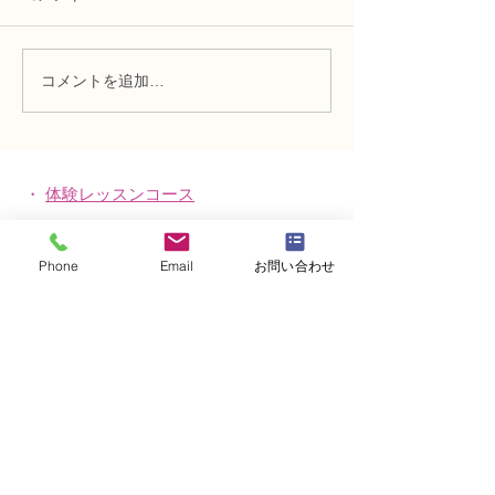
コメントを追加…
趣味で楽しむフラワーレ
フラワー装飾2
ッスン、アーティフィシ
束Ａ」「アレン
ャルフラワー上級コース
ーン」
「薔薇のアレンジ」
・
体験レッスンコース
・
フラワー装飾技能検定コース
Phone
Email
お問い合わせ
・
NFDフラワーデザイナー資格検定コー
ス
・
NFD資格検定指導者対象コース
・
NFD講師資格取得コース
・
NFD講師研究科コース
・
NFDベーシックマスターコース
・
NFDディプロマコース