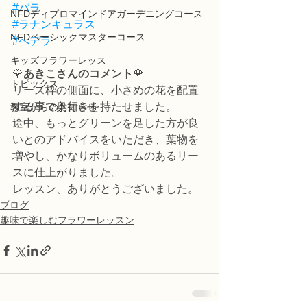
#バラ
NFDディプロマインドアガーデニングコース
#ラナンキュラス
NFDベーシックマスターコース
#へデラ
キッズフラワーレッス
🌹
あきこさんのコメント
🌹
トピックス
リース枠の側面に、小さめの花を配置
する事で奥行きを持たせました。
教室からのお知らせ
途中、もっとグリーンを足した方が良
いとのアドバイスをいただき、葉物を
増やし、かなりボリュームのあるリー
スに仕上がりました。
レッスン、ありがとうございました。
ブログ
趣味で楽しむフラワーレッスン