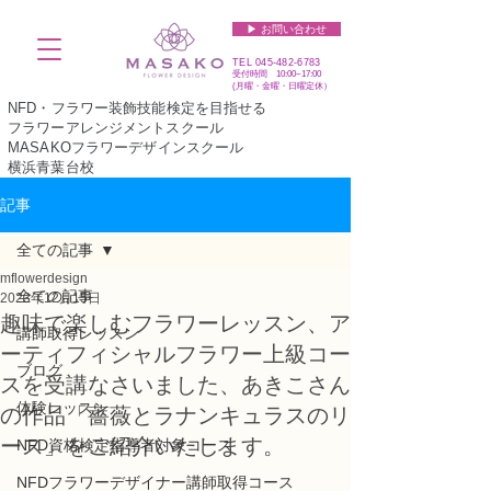
▶︎ お問い合わせ
TEL
045-482-6783
受付時間 10:00~17:00​​​
(​月曜・金曜・日曜定休）
NFD・フラワー装飾技能検定を目指せる
フラワーアレンジメントスクール
MASAKOフラワーデザインスクール
横浜青葉台校
記事
全ての記事
mflowerdesign
全ての記事
2023年12月15日
趣味で楽しむフラワーレッスン、ア
講師取得レッスン
ーティフィシャルフラワー上級コー
ブログ
スを受講なさいました、あきこさん
体験レッスン
の作品「薔薇とラナンキュラスのリ
ース」をご紹介いたします。
NFD資格検定指導者対象コース
NFDフラワーデザイナー講師取得コース