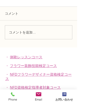
コメント
コメントを追加…
趣味で楽しむフラワーレ
フラワー装飾2
ッスン、アーティフィシ
束Ａ」「アレン
ャルフラワー上級コース
ーン」
「薔薇のアレンジ」
・
体験レッスンコース
・
フラワー装飾技能検定コース
・
NFDフラワーデザイナー資格検定コー
ス
・
NFD資格検定指導者対象コース
・
NFD講師資格取得コース
Phone
Email
お問い合わせ
・
NFD講師研究科コース