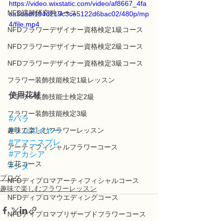
https://video.wixstatic.com/video/af8667_4fa
NFD講師研究科コース
ca3dadf194d219c3ce5122d6bac02/480p/mp
4/file.mp4
NFDフラワーデザイナー資格検定1級コース
NFDフラワーデザイナー資格検定2級コース
NFDフラワーデザイナー資格検定3級コース
フラワー装飾技能検定1級レッスン
使用花材
フラワー装飾技能士検定2級
フラワー装飾技能検定3級
#バラ
#ラムズイヤー
趣味で楽しむフラワーレッスン
#アマニスプレ
アーティフィシャルフラワーコース
#アカシア
生花コース
#シダ
ブログ
NFDディプロマアーティフィシャルコース
趣味で楽しむフラワーレッスン
NFDディプロマウエディングコース
NFDディプロマプリザーブドフラワーコース