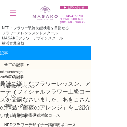
▶︎ お問い合わせ
TEL
045-482-6783
受付時間 10:00~17:00​​​
(​月曜・金曜・日曜定休）
NFD・フラワー装飾技能検定を目指せる
フラワーアレンジメントスクール
MASAKOフラワーデザインスクール
横浜青葉台校
記事
全ての記事
mflowerdesign
全ての記事
2023年1月7日
趣味で楽しむフラワーレッスン、ア
講師取得レッスン
ーティフィシャルフラワー上級コー
ブログ
スを受講なさいました、あきこさん
体験レッスン
の作品「薔薇のアレンジ」をご紹介
いたします。
NFD資格検定指導者対象コース
NFDフラワーデザイナー講師取得コース