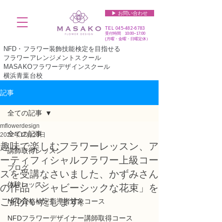
▶︎ お問い合わせ
TEL
045-482-6783
受付時間 10:00~17:00​​​
(​月曜・金曜・日曜定休）
NFD・フラワー装飾技能検定を目指せる
フラワーアレンジメントスクール
MASAKOフラワーデザインスクール
横浜青葉台校
記事
全ての記事
mflowerdesign
全ての記事
2022年12月23日
趣味で楽しむフラワーレッスン、ア
講師取得レッスン
ーティフィシャルフラワー上級コー
ブログ
スを受講なさいました、かずみさん
体験レッスン
の作品「シャビーシックな花束」を
ご紹介いたします。
NFD資格検定指導者対象コース
NFDフラワーデザイナー講師取得コース