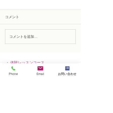
コメント
コメントを追加…
趣味で楽しむフラワーレ
フラワー装飾2
ッスン、アーティフィシ
束Ａ」「アレン
ャルフラワー上級コース
ーン」
「薔薇のアレンジ」
・
体験レッスンコース
・
フラワー装飾技能検定コース
Phone
Email
お問い合わせ
・
NFDフラワーデザイナー資格検定コー
ス
・
NFD資格検定指導者対象コース
・
NFD講師資格取得コース
・
NFD講師研究科コース