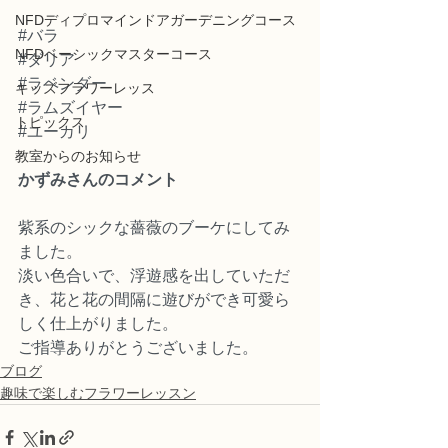
NFDディプロマインドアガーデニングコース
#バラ
NFDベーシックマスターコース
#ダリア
#ラベンダー
キッズフラワーレッス
#ラムズイヤー
トピックス
#ユーカリ
教室からのお知らせ
かずみさんのコメント
紫系のシックな薔薇のブーケにしてみ
ました。
淡い色合いで、浮遊感を出していただ
き、花と花の間隔に遊びができ可愛ら
しく仕上がりました。
ご指導ありがとうございました。
ブログ
趣味で楽しむフラワーレッスン