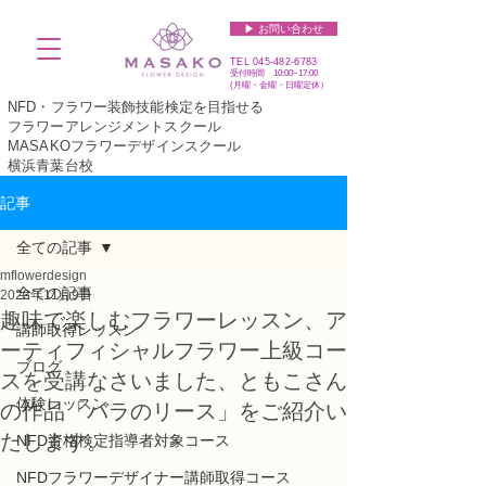
▶︎ お問い合わせ
TEL
045-482-6783
受付時間 10:00~17:00​​​
(​月曜・金曜・日曜定休）
NFD・フラワー装飾技能検定を目指せる
フラワーアレンジメントスクール
MASAKOフラワーデザインスクール
横浜青葉台校
記事
全ての記事
mflowerdesign
全ての記事
2023年11月9日
趣味で楽しむフラワーレッスン、ア
講師取得レッスン
ーティフィシャルフラワー上級コー
ブログ
スを受講なさいました、ともこさん
体験レッスン
の作品「バラのリース」をご紹介い
たします。
NFD資格検定指導者対象コース
NFDフラワーデザイナー講師取得コース