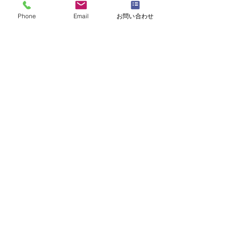
ャルフラワー上級コース
ーン」
Phone
Email
お問い合わせ
「薔薇のアレンジ」
・
体験レッスンコース
・
フラワー装飾技能検定コース
・
NFDフラワーデザイナー資格検定コー
ス
・
NFD資格検定指導者対象コース
・
NFD講師資格取得コース
・
NFD講師研究科コース
・
NFDベーシックマスターコース
・
NFDディプロマコース
・
アーティフィシャルフラワーレッスン
​・
生花コース
​・
ブログ（生徒レッスン作品紹介）