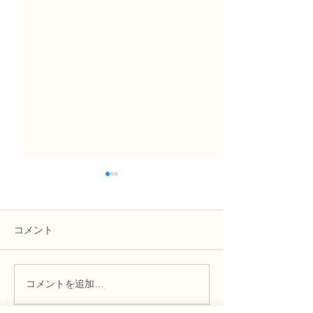
コメント
コメントを追加…
趣味で楽しむフラワーレ
フラワー装飾2
ッスン、アーティフィシ
束Ａ」「アレン