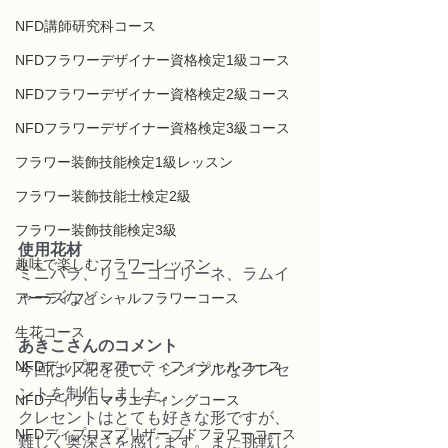
NFD講師研究科コース
NFDフラワーデザイナー資格検定1級コース
NFDフラワーデザイナー資格検定2級コース
NFDフラワーデザイナー資格検定3級コース
フラワー装飾技能検定1級レッスン
フラワー装飾技能士検定2級
フラワー装飾技能検定3級
使用花材
趣味で楽しむフラワーレッスン
ミニバラ、リューココリーネ、ラムイ
ャーズなど
アーティフィシャルフラワーコース
生花コース
あきこさんのコメント
NFDディプロマアーティフィシャルコース
今回は小花を使い、シンプルなクレセ
ントを制作しました。
NFDディプロマウエディングコース
クレセントはとても好きな形ですが、
NFDディプロマプリザーブドフラワーコース
難しく奥深さを感じます。また挑戦し