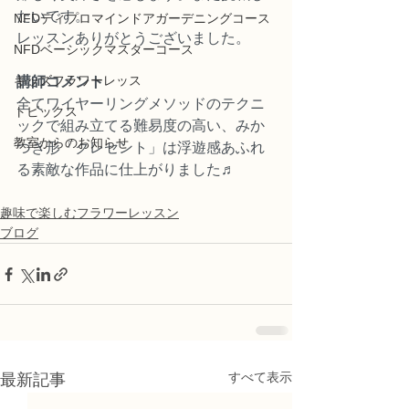
たいです。
NFDディプロマインドアガーデニングコース
レッスンありがとうございました。
NFDベーシックマスターコース
キッズフラワーレッス
講師コメント
全てワイヤーリングメソッドのテクニ
トピックス
ックで組み立てる難易度の高い、みか
教室からのお知らせ
づき形「クレセント」は浮遊感あふれ
る素敵な作品に仕上がりました♬
趣味で楽しむフラワーレッスン
ブログ
すべて表示
最新記事