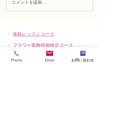
コメントを追加…
趣味で楽しむフラワーレ
フラワー装飾2
ッスン、アーティフィシ
束Ａ」「アレン
ャルフラワー上級コース
ーン」
「薔薇のアレンジ」
・
体験レッスンコース
・
フラワー装飾技能検定コース
・
NFDフラワーデザイナー資格検定コー
Phone
Email
お問い合わせ
ス
・
NFD資格検定指導者対象コース
・
NFD講師資格取得コース
・
NFD講師研究科コース
・
NFDベーシックマスターコース
・
NFDディプロマコース
・
アーティフィシャルフラワーレッスン