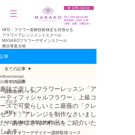
▶︎ お問い合わせ
TEL
045-482-6783
受付時間 10:00~17:00​​​
(​月曜・金曜・日曜定休）
NFD・フラワー装飾技能検定を目指せる
フラワーアレンジメントスクール
MASAKOフラワーデザインスクール
横浜青葉台校
記事
全ての記事
mflowerdesign
全ての記事
2021年5月28日
趣味で楽しむフラワーレッスン「ア
講師取得レッスン
ーティフィシャルフラワー」上級コ
ブログ
ースで可愛らしいミニ薔薇の「クレ
体験レッスン
セント」アレンジを制作なさいまし
た、あきこさんの作品をご紹介いた
NFD資格検定指導者対象コース
します。
NFDフラワーデザイナー講師取得コース