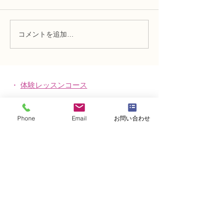
コメントを追加…
趣味で楽しむフラワーレ
フラワー装飾2
ッスン、アーティフィシ
束Ａ」「アレン
ャルフラワー上級コース
ーン」
「薔薇のアレンジ」
・
体験レッスンコース
・
フラワー装飾技能検定コース
Phone
Email
お問い合わせ
・
NFDフラワーデザイナー資格検定コー
ス
・
NFD資格検定指導者対象コース
・
NFD講師資格取得コース
・
NFD講師研究科コース
・
NFDベーシックマスターコース
・
NFDディプロマコース