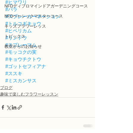
#ヒマワリ
NFDディプロマインドアガーデニングコース
#バラ
NFDベーシックマスターコース
#スプレーカーネーション
#トルコギキョウ
キッズフラワーレッス
#ヒペリカム
トピックス
#リンドウ
#スプレーマム
教室からのお知らせ
#モッコクの実
#キョウチクトウ
#ゴットセフィアナ
#ススキ
#ミスカンサス
ブログ
趣味で楽しむフラワーレッスン