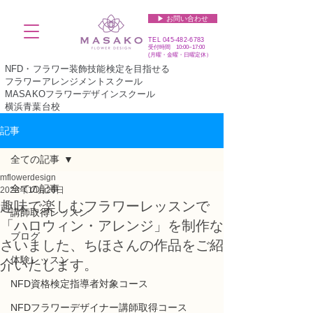
▶︎ お問い合わせ
TEL
045-482-6783
受付時間 10:00~17:00​​​
(​月曜・金曜・日曜定休）
NFD・フラワー装飾技能検定を目指せる
フラワーアレンジメントスクール
MASAKOフラワーデザインスクール
横浜青葉台校
記事
全ての記事
mflowerdesign
全ての記事
2023年10月26日
趣味で楽しむフラワーレッスンで
講師取得レッスン
「ハロウィン・アレンジ」を制作な
ブログ
さいました、ちほさんの作品をご紹
体験レッスン
介いたします。
NFD資格検定指導者対象コース
NFDフラワーデザイナー講師取得コース