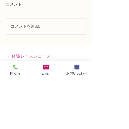
コメント
コメントを追加…
趣味で楽しむフラワーレ
フラワー装飾2
ッスン、アーティフィシ
束Ａ」「アレン
ャルフラワー上級コース
ーン」
「薔薇のアレンジ」
・
体験レッスンコース
・
フラワー装飾技能検定コース
Phone
Email
お問い合わせ
・
NFDフラワーデザイナー資格検定コー
ス
・
NFD資格検定指導者対象コース
・
NFD講師資格取得コース
・
NFD講師研究科コース
・
NFDベーシックマスターコース