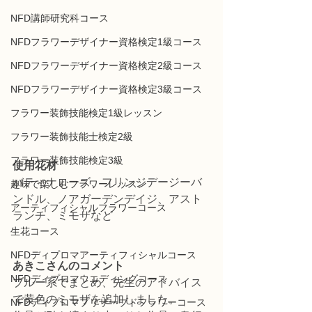
NFD講師研究科コース
NFDフラワーデザイナー資格検定1級コース
NFDフラワーデザイナー資格検定2級コース
NFDフラワーデザイナー資格検定3級コース
フラワー装飾技能検定1級レッスン
フラワー装飾技能士検定2級
フラワー装飾技能検定3級
使用花材
バティナローズ、フリンジデージーバ
趣味で楽しむフラワーレッスン
ンドル、ノアガーデンデイジ、アスト
アーティフィシャルフラワーコース
ランチ、ミモザなど
生花コース
NFDディプロマアーティフィシャルコース
あきこさんのコメント
NFDディプロマウエディングコース
ブルー系でまとめ、先生のアドバイス
で黄色のミモザを追加しました。
NFDディプロマプリザーブドフラワーコース