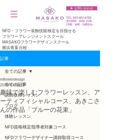
▶︎ お問い合わせ
TEL
045-482-6783
受付時間 10:00~17:00​​​
(​月曜・金曜・日曜定休）
NFD・フラワー装飾技能検定を目指せる
フラワーアレンジメントスクール
MASAKOフラワーデザインスクール
横浜青葉台校
記事
全ての記事
mflowerdesign
全ての記事
2020年4月6日
趣味で楽しむフラワーレッスン、ア
講師取得レッスン
ーティフィシャルコース、あきこさ
ブログ
んの作品「ブルーの花束」
体験レッスン
NFD資格検定指導者対象コース
NFDフラワーデザイナー講師取得コース