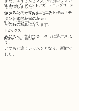
また、エイさんと３人で特別レッスン
NFDディプロマインドアガーデニングコース
を開催しました。
レッスンテーマはリクエスト作品「モ
NFDベーシックマスターコース
ダン装飾的花嫁の花束」
キッズフラワーレッス
その時の写真になります。
トピックス
みなさん、笑顔で楽しそうに過ごされ
教室からのお知らせ
て、
いつもと違うレッスンとなり、新鮮で
した。