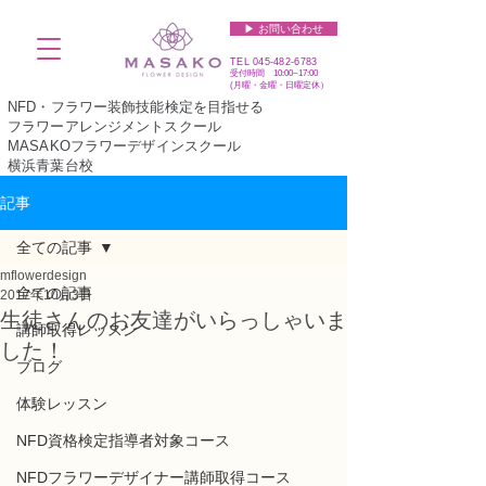
▶︎ お問い合わせ
TEL
045-482-6783
受付時間 10:00~17:00​​​
(​月曜・金曜・日曜定休）
NFD・フラワー装飾技能検定を目指せる
フラワーアレンジメントスクール
MASAKOフラワーデザインスクール
横浜青葉台校
記事
全ての記事
mflowerdesign
全ての記事
2017年10月3日
生徒さんのお友達がいらっしゃいま
講師取得レッスン
した！
ブログ
体験レッスン
NFD資格検定指導者対象コース
NFDフラワーデザイナー講師取得コース