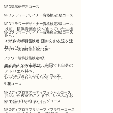
NFD講師研究科コース
NFDフラワーデザイナー資格検定1級コース
NFDフラワーデザイナー資格検定2級コース
以前、横浜青葉台校へ通っていた生徒
NFDフラワーデザイナー資格検定3級コース
さん、
エイさんが母国・中国からお友達を連
フラワー装飾技能検定1級レッスン
れていらっしゃいました。
フラワー装飾技能士検定2級
フラワー装飾技能検定3級
エイさんのお友達は、中国でも自身の
趣味で楽しむフラワーレッスン
アトリエを持ち、
アーティフィシャルフラワーコース
レッスンを行っているそうです。
生花コース
NFDディプロマアーティフィシャルコース
お花から教室のことまで、いろんなお
NFDディプロマウエディングコース
話で盛り上がりました。
NFDディプロマプリザーブドフラワーコース