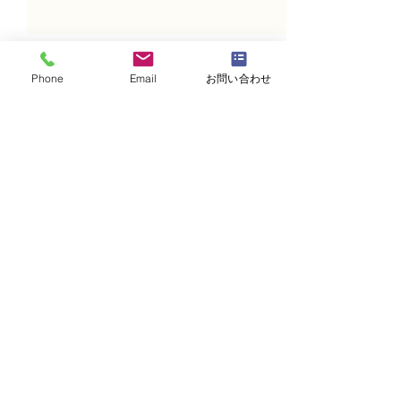
Phone
Email
お問い合わせ
コメント
コメントを追加…
NFD講師研究科コース
N FＤ講師取得
「木枠の壁飾り」
級テーマ「並行
的」
・
体験レッスンコース
・
フラワー装飾技能検定コース
・
NFDフラワーデザイナー資格検定コー
ス
・
NFD資格検定指導者対象コース