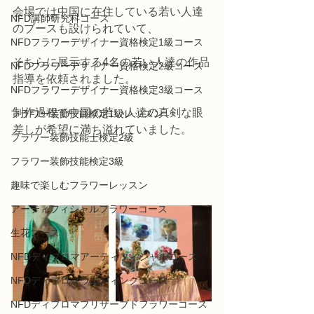
会場では中国に在住している若い人達
NFD講師研究科コース
のブースも設けられていて、
NFDフラワーデザイナー資格検定1級コース
そちらに展示する4名の若い人達の作品
NFDフラワーデザイナー資格検定2級コース
指導を依頼されました。
NFDフラワーデザイナー資格検定3級コース
制作過程で中国の若い人達の真剣な眼
フラワー装飾技能検定1級レッスン
差しが希望に満ち溢れていました。
フラワー装飾技能士検定2級
フラワー装飾技能検定3級
趣味で楽しむフラワーレッスン
アーティフィシャルフラワーコース
生花コース
NFDディプロマアーティフィシャルコース
NFDディプロマウエディングコース
NFDディプロマプリザーブドフラワーコース