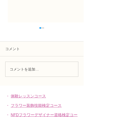
コメント
コメントを追加…
NFD講師研究科コース
N FＤ講師取得
「木枠の壁飾り」
級テーマ「並行
的」
・
体験レッスンコース
・
フラワー装飾技能検定コース
・
NFDフラワーデザイナー資格検定コー