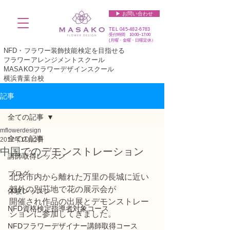
▶︎ お問い合わせ
TEL
045-482-6783
受付時間 10:00~17:00​​​
(​月曜・金曜・日曜定休）
NFD・フラワー装飾技能検定を目指せる
フラワーアレンジメントスクール
MASAKOフラワーデザインスクール
横浜青葉台校
記事
全ての記事
mflowerdesign
全ての記事
2017年11月2日
中国でのデモンストレーション
講師取得レッスン
ブログ
北京市内から離れた万里の長城に近い
郊外の別荘地で花の展示会が
体験レッスン
開催され作品の出展とデモンストレー
NFD資格検定指導者対象コース
ションに参加してきました。
NFDフラワーデザイナー講師取得コース