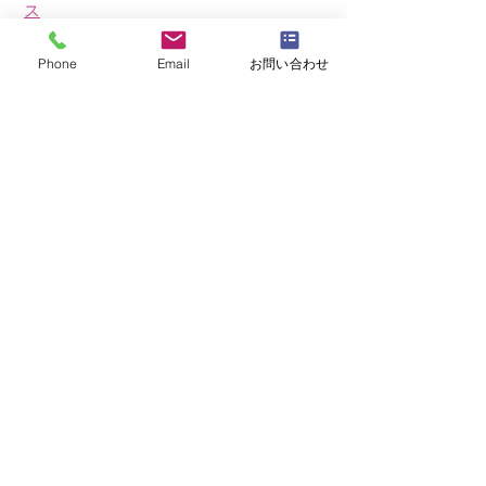
ス
・
NFD資格検定指導者対象コース
Phone
Email
お問い合わせ
・
NFD講師資格取得コース
・
NFD講師研究科コース
・
NFDベーシックマスターコース
・
NFDディプロマコース
・
アーティフィシャルフラワーレッスン
​・
生花コース
​・
ブログ（生徒レッスン作品紹介）
ＭＡＳＡＫＯフラワーデザインスクール
公益社団法人日本フラワーデザイナー協会
NFD資格検定公認校
〒227-0062