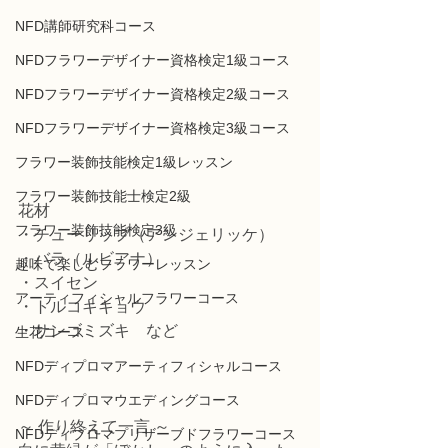
NFD講師研究科コース
NFDフラワーデザイナー資格検定1級コース
NFDフラワーデザイナー資格検定2級コース
NFDフラワーデザイナー資格検定3級コース
フラワー装飾技能検定1級レッスン
フラワー装飾技能士検定2級
花材
フラワー装飾技能検定3級
・チューリップ（アンジェリッケ） 
・バラ（ルビアナ） 
趣味で楽しむフラワーレッスン
・スイセン 
アーティフィシャルフラワーコース
・トルコキキョウ 
・サンゴミズキ　など 
生花コース
NFDディプロマアーティフィシャルコース
NFDディプロマウエディングコース
～ 作り終えて一言 ～
NFDディプロマプリザーブドフラワーコース