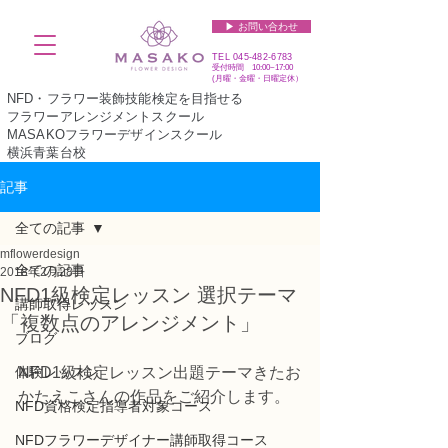
▶︎ お問い合わせ
TEL
045-482-6783
受付時間 10:00~17:00​​​
(​月曜・金曜・日曜定休）
NFD・フラワー装飾技能検定を目指せる
フラワーアレンジメントスクール
MASAKOフラワーデザインスクール
横浜青葉台校
記事
全ての記事
mflowerdesign
全ての記事
2018年2月28日
NFD1級検定レッスン 選択テーマ
講師取得レッスン
「複数点のアレンジメント」
ブログ
体験レッスン
NFD1級検定レッスン出題テーマきたお
かたえこさんの作品をご紹介します。
NFD資格検定指導者対象コース
NFDフラワーデザイナー講師取得コース