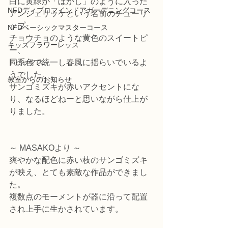
白に黄緑が「ぼかし」のように入った
NFDディプロマインドアガーデニングコース
アンジェリッケという名前のチューリ
ップ、
NFDベーシックマスターコース
チョウチョのような黄色のスイートピ
キッズフラワーレッス
ー、
トピックス
同系色で統一し春風に揺らいでいるよ
うでした。
教室からのお知らせ
サンゴミズキが赤いアクセントにな
り、なるほどねーと思いながら仕上が
りました。
～ MASAKOより ～
爽やかな配色に赤い枝のサンゴミズキ
が映え、とても素敵な作品ができまし
た。
複数点のモーメントが器に沿って配置
され上手に生かされています。