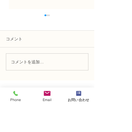
コメント
コメントを追加…
NFD講師研究科コース
N FＤ講師取得
「木枠の壁飾り」
級テーマ「並行
的」
・
体験レッスンコース
Phone
Email
お問い合わせ
・
フラワー装飾技能検定コース
・
NFDフラワーデザイナー資格検定コー
ス
・
NFD資格検定指導者対象コース