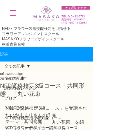
▶︎ お問い合わせ
TEL
045-482-6783
受付時間 10:00~17:00​​​
(​月曜・金曜・日曜定休）
NFD・フラワー装飾技能検定を目指せる
フラワーアレンジメントスクール
MASAKOフラワーデザインスクール
横浜青葉台校
記事
全ての記事
mflowerdesign
全ての記事
2018年10月15日
NFD資格検定3級コース「共同形
講師取得レッスン
態」「丸い花束」
ブログ
体験レッスン
「NFD資格検定3級コース」を受講され
たいやままりさんの作品
NFD資格検定指導者対象コース
テーマ「共同形態」「丸い花束」を紹
NFDフラワーデザイナー講師取得コース
介したいと思います。