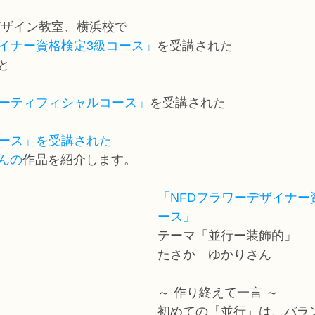
コース
フラワー装飾技能検定1級レッスン
フラワー装飾技能士検定
デザイン教室、横浜校で
ザイナー資格検定3級コース」
を受講された
と
で楽しむフラワーレッスン
アーティフィシャルフラワーコース
生
アーティフィシャルコース」
を受講された
ース
NFDディプロマウエディングコース
NFDディプロマプリザ
コース」
を受講された
んの
作品を紹介します。
コース
NFDベーシックマスターコース
キッズフラワーレッス
「NFDフラワーデザイナー
ース」
テーマ「並行ー装飾的」
たさか　ゆかりさん
～ 作り終えて一言 ～
初めての『並行』は、バラ