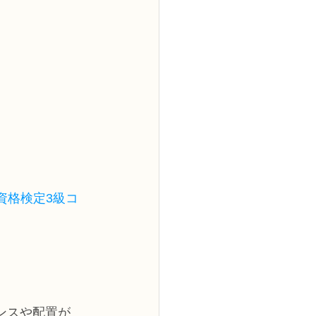
2級
花コース
ーブドフラワーコース
トピックス
資格検定3級コ
ンスや配置が