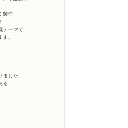
く製作
！
奨テーマで
ます。
、
りました。
ある