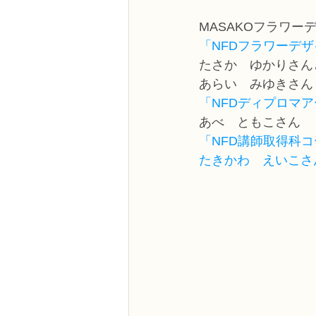
NFDフラワーデザイナー資格検定3級
MASAKOフラワー
「NFDフラワーデ
たさか　ゆかりさん
フラワー装飾技能検定3級
趣味
あらい　みゆきさん
「NFDディプロマ
あべ　ともこさん
NFDディプロマアーティフィシャルコ
「NFD講師取得科
たきかわ　えいこさ
NFDディプロマインドアガーデニング
教室からのお知らせ