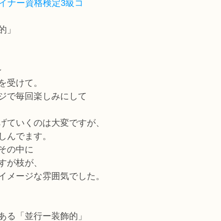
ザイナー資格検定3級コ
的」
～
を受けて。
ジで毎回楽しみにして
げていくのは大変ですが、
しんでます。
その中に
すが枝が、
イメージな雰囲気でした。
ある「並行ー装飾的」