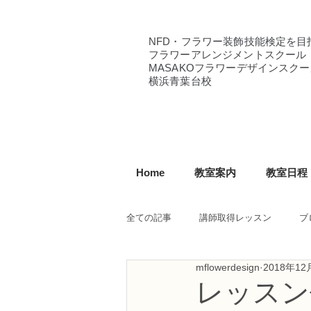
NFD・フラワー装飾技能検定を目
フラワーアレンジメントスクール
MASAKOフラワーデザインスクー
横浜青葉台校
Home
教室案内
教室日程
全ての記事
講師取得レッスン
ブ
mflowerdesign
2018年12
NFD講師研究科コース
NFDフ
レッスン