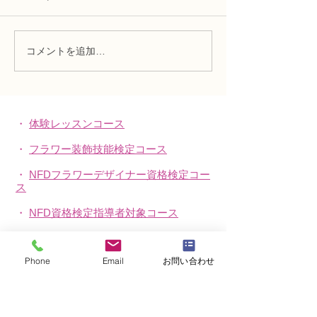
展から、MASAKOフラワー
でご確認ください
デザインに出展の要望があ
り、何点かの作品を展示する
コメントを追加…
ことと致しました。 場所：東
京芸術劇場 ギャラリー１
（５F） 日時：2月26日～2月
27日 10:00～19:00（27日は
・
体験レッスンコース
17:00まで） 入場料：無料 詳
しくは下記をご覧ください。
・
フラワー装飾技能検定コース
協会創立二十周年記念展
・
NFDフラワーデザイナー資格検定コー
【華・絆】第七回 全日本華
ス
人花藝協会花展
・
NFD資格検定指導者対象コース
・
NFD講師資格取得コース
Phone
Email
お問い合わせ
・
NFD講師研究科コース
・
NFDベーシックマスターコース
・
NFDディプロマコース