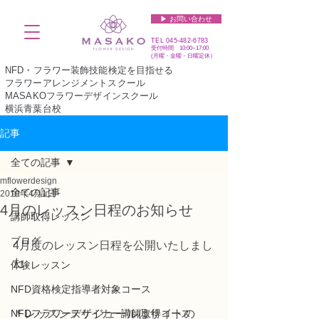
▶︎ お問い合わせ
TEL
045-482-6783
受付時間 10:00~17:00​​​
(​月曜・金曜・日曜定休）
NFD・フラワー装飾技能検定を目指せる
フラワーアレンジメントスクール
MASAKOフラワーデザインスクール
横浜青葉台校
記事
全ての記事
mflowerdesign
全ての記事
2019年4月1日
4月のレッスン日程のお知らせ
講師取得レッスン
ブログ
4月度のレッスン日程を公開いたしまし
た。
体験レッスン
NFD資格検定指導者対象コース
NFDフラワーデザイナー講師取得コース
＊レッスンスケジュールはサイトの