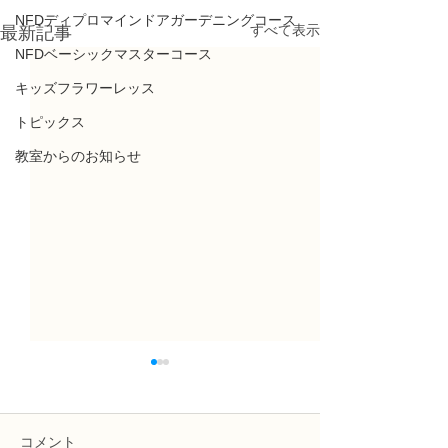
NFDディプロマインドアガーデニングコース
すべて表示
最新記事
NFDベーシックマスターコース
キッズフラワーレッス
トピックス
教室からのお知らせ
第七回 全日本華人花藝
教室日程変更の
協会花展 出展のお知ら
このたび、教室日
せ
第七回全日本華人花藝協会花
しました。 詳細
コメント