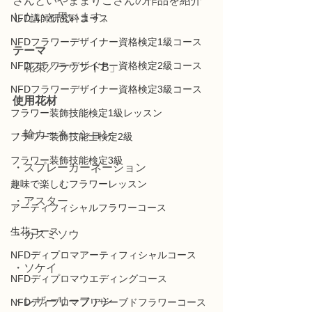
さんといやままりこさんの作品を紹介
したいと思います。
NFD講師研究科コース
NFDフラワーデザイナー資格検定1級コース
テーマ
NFDフラワーデザイナー資格検定2級コース
「花束／ラウンドB」
NFDフラワーデザイナー資格検定3級コース
使用花材
フラワー装飾技能検定1級レッスン
・輪カーネーション
フラワー装飾技能士検定2級
フラワー装飾技能検定3級
・スプレーカーネーション
趣味で楽しむフラワーレッスン
・アスター
アーティフィシャルフラワーコース
生花コース
・カスミソウ
NFDディプロマアーティフィシャルコース
・ソケイ
NFDディプロマウエディングコース
・レザーリーファン
NFDディプロマプリザーブドフラワーコース