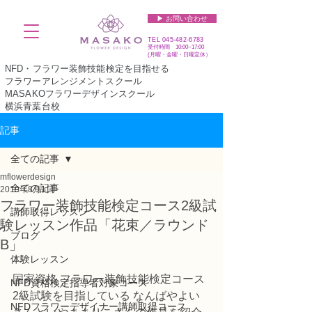
▶︎ お問い合わせ
TEL
045-482-6783
受付時間 10:00~17:00​​​
(​月曜・金曜・日曜定休）
NFD・フラワー装飾技能検定を目指せる
フラワーアレンジメントスクール
MASAKOフラワーデザインスクール
横浜青葉台校
記事
全ての記事
mflowerdesign
全ての記事
2019年8月1日
フラワー装飾技能検定コース2級試
講師取得レッスン
験レッスン作品「花束／ラウンド
ブログ
B」
体験レッスン
国家資格 フラワー装飾技能検定コース
NFD資格検定指導者対象コース
2級試験を目指している なんばやよい
NFDフラワーデザイナー講師取得コース