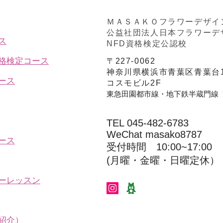
ＭＡＳＡＫＯフラワーデザイ
公益社団法人日本フラワーデ
ス
NFD資格検定公認校
資格検定コース
〒227-0062
神奈川県横浜市青葉区青葉台1
ース
コスモビル2F
東急田園都市線・地下鉄半蔵門線
TEL 045-482-6783
WeChat masako8787
ース
受付時間 10:00~17:00​​​
(​月曜・金曜・日曜定休）
ーレッスン
紹介）