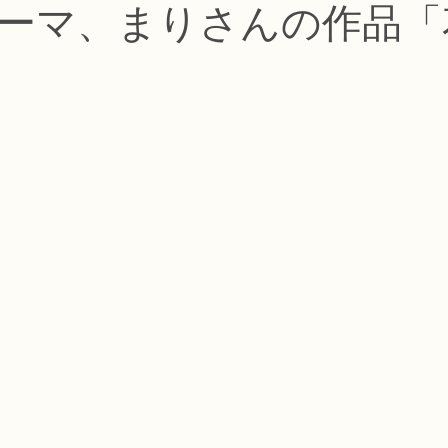
ーマ、まりさんの作品「
コース
フラワー装飾技能検定1級レッスン
フラワー装飾技能士検定
で楽しむフラワーレッスン
アーティフィシャルフラワーコース
生
ース
NFDディプロマウエディングコース
NFDディプロマプリザ
コース
NFDベーシックマスターコース
キッズフラワーレッス