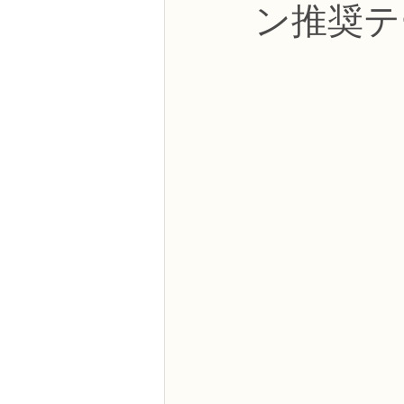
ン推奨テ
NFDフラワーデザイナー資格検定3級
フラワー装飾技能検定3級
趣味
NFDディプロマアーティフィシャルコ
NFDディプロマインドアガーデニング
教室からのお知らせ