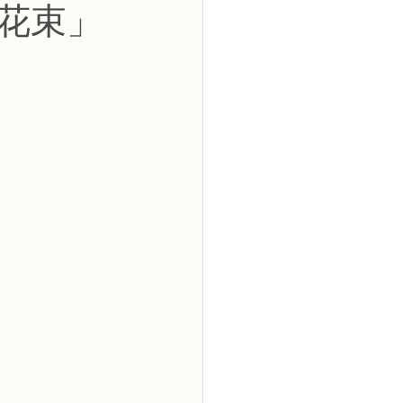
花束」
2級
花コース
ーブドフラワーコース
トピックス