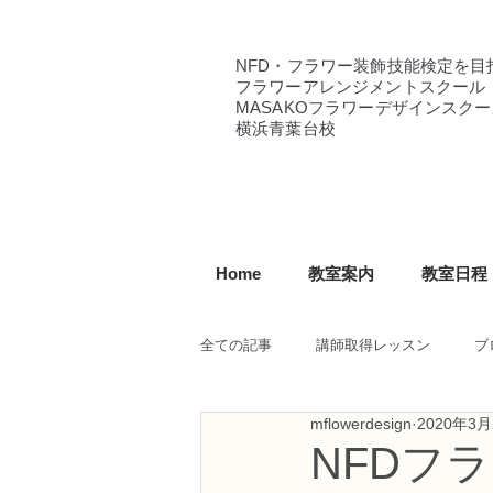
NFD・フラワー装飾技能検定を目
フラワーアレンジメントスクール
MASAKOフラワーデザインスクー
横浜青葉台校
Home
教室案内
教室日程
全ての記事
講師取得レッスン
ブ
mflowerdesign
2020年3月
NFD講師研究科コース
NFDフ
NFDフ