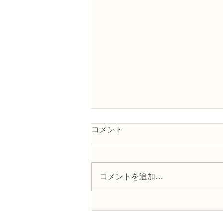
コメント
コメントを追加…
フラワー装飾2級検定「花束
Ａ」「アレンジ，ファーン」