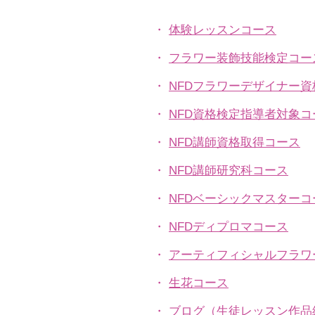
・
体験レッスンコース
・
フラワー装飾技能検定コー
・
NFDフラワーデザイナー
・
NFD資格検定指導者対象コ
・
NFD講師資格取得コース
・
NFD講師研究科コース
・
NFDベーシックマスターコ
・
NFDディプロマコース
・
アーティフィシャルフラワ
​・
生花コース
​・
ブログ（生徒レッスン作品