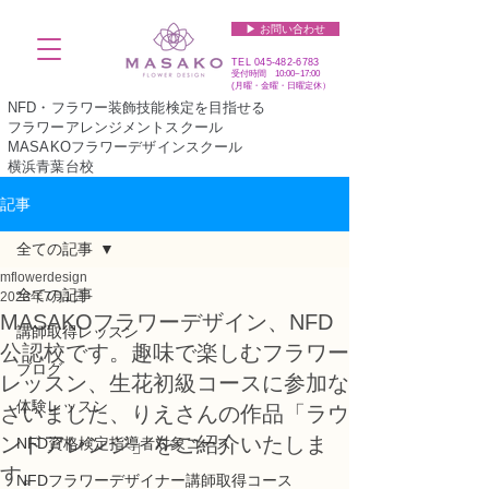
▶︎ お問い合わせ
TEL
045-482-6783
受付時間 10:00~17:00​​​
(​月曜・金曜・日曜定休）
NFD・フラワー装飾技能検定を目指せる
フラワーアレンジメントスクール
MASAKOフラワーデザインスクール
横浜青葉台校
記事
全ての記事
mflowerdesign
全ての記事
2023年7月1日
MASAKOフラワーデザイン、NFD
講師取得レッスン
公認校です。趣味で楽しむフラワー
ブログ
レッスン、生花初級コースに参加な
体験レッスン
さいました、りえさんの作品「ラウ
ンドアレンジ」をご紹介いたしま
NFD資格検定指導者対象コース
す。
NFDフラワーデザイナー講師取得コース