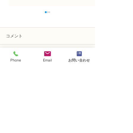
コメント
コメントを追加…
趣味で楽しむフラワーレ
フラワー装飾2
Phone
Email
お問い合わせ
ッスン、アーティフィシ
束Ａ」「アレン
ャルフラワー上級コース
ーン」
「薔薇のアレンジ」
・
体験レッスンコース
・
フラワー装飾技能検定コース
・
NFDフラワーデザイナー資格検定コー
ス
・
NFD資格検定指導者対象コース