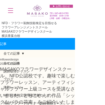
▶︎ お問い合わせ
TEL
045-482-6783
受付時間 10:00~17:00​​​
(​月曜・金曜・日曜定休）
NFD・フラワー装飾技能検定を目指せる
フラワーアレンジメントスクール
MASAKOフラワーデザインスクール
横浜青葉台校
記事
全ての記事
mflowerdesign
全ての記事
2023年2月28日
MASAKOフラワーデザインスクー
講師取得レッスン
ル、NFD公認校です。趣味で楽しむ
ブログ
フラワーレッスン、アーティフィシ
体験レッスン
ャルフラワー上級コースを受講なさ
いました、ともこさんの作品「シッ
NFD資格検定指導者対象コース
クなバラの花束」をご紹介いたしま
NFDフラワーデザイナー講師取得コース