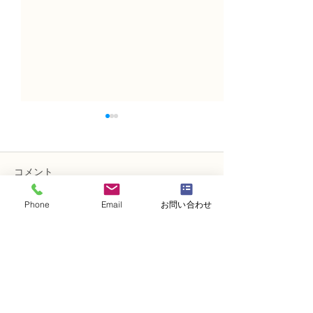
コメント
Phone
Email
お問い合わせ
コメントを追加…
趣味で楽しむフラワーレ
フラワー装飾2
ッスン、アーティフィシ
束Ａ」「アレン
ャルフラワー上級コース
ーン」
「薔薇のアレンジ」
・
体験レッスンコース