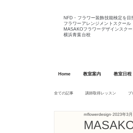
NFD・フラワー装飾技能検定を目
フラワーアレンジメントスクール
MASAKOフラワーデザインスクー
横浜青葉台校
Home
教室案内
教室日程
全ての記事
講師取得レッスン
ブ
mflowerdesign
2023年3月
NFD講師研究科コース
NFDフ
MASA