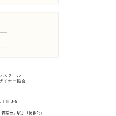
ワー装飾2級検定「花束
「アレンジ，ファーン」
ンスクール
ザイナー協会
丁目3-9
「青葉台」駅より徒歩2分