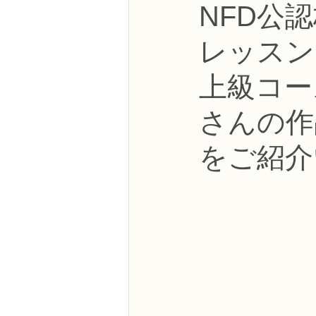
NFD公
NFDフラワーデザイナー資格検定3級
レッスン
フラワー装飾技能検定3級
趣味
上級コー
さんの作
NFDディプロマアーティフィシャルコ
をご紹介
NFDディプロマインドアガーデニング
教室からのお知らせ