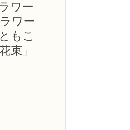
フラワー
2級
ラワー
花コース
ともこ
花束」
ーブドフラワーコース
トピックス