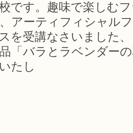
認校です。趣味で楽しむ
コース
フラワー装飾技能検定1級レッスン
フラワー装飾技能士検定
、アーティフィシャルフ
で楽しむフラワーレッスン
アーティフィシャルフラワーコース
生
スを受講なさいました、
品「バラとラベンダーの
ース
NFDディプロマウエディングコース
NFDディプロマプリザ
いたし
コース
NFDベーシックマスターコース
キッズフラワーレッス