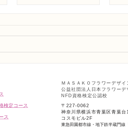
趣味で楽しむフラワーレッス
フラ
ン、アーティフィシャルフラ
Ａ」
ワー上級コース「薔薇のアレ
ンジ」
ＭＡＳＡＫＯフラワーデザイ
公益社団法人日本フラワーデ
ス
NFD資格検定公認校
資格検定コース
〒227-0062
神奈川県横浜市青葉区青葉台1
ース
コスモビル2F
東急田園都市線・地下鉄半蔵門線