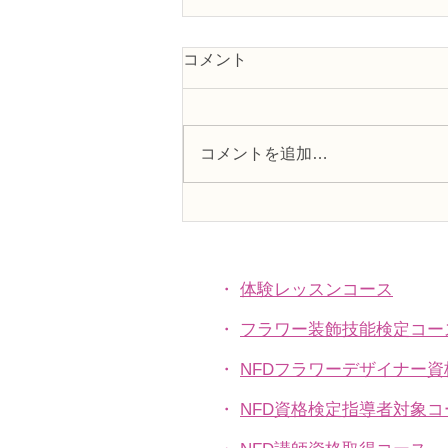
コメント
コメントを追加…
趣味で楽しむフラワーレッス
ン、アーティフィシャルフラ
ワー上級コース「薔薇のバス
ケットアレンジ」
・
体験レッスンコース
・
フラワー装飾技能検定コー
・
NFDフラワーデザイナー
・
NFD資格検定指導者対象コ