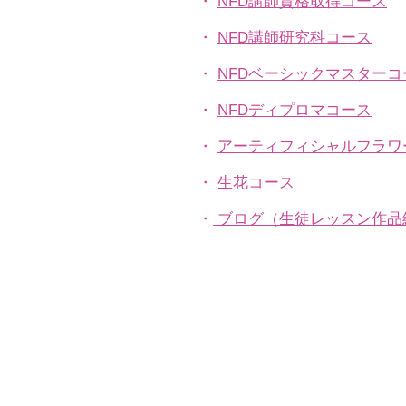
・
NFD講師資格取得コース
・
NFD講師研究科コース
・
NFDベーシックマスターコ
・
NFDディプロマコース
・
アーティフィシャルフラワ
​・
生花コース
​・
ブログ（生徒レッスン作品