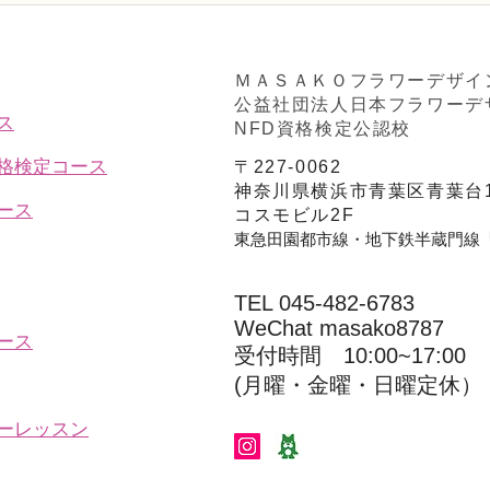
ン、アーティフィシャルフラ
Ａ」
ワー上級コース「薔薇のアレ
ンジ」
ＭＡＳＡＫＯフラワーデザイ
公益社団法人日本フラワーデ
ス
NFD資格検定公認校
資格検定コース
〒227-0062
神奈川県横浜市青葉区青葉台1
ース
コスモビル2F
東急田園都市線・地下鉄半蔵門線
TEL 045-482-6783
WeChat masako8787
ース
受付時間 10:00~17:00​​​
(​月曜・金曜・日曜定休）
ーレッスン