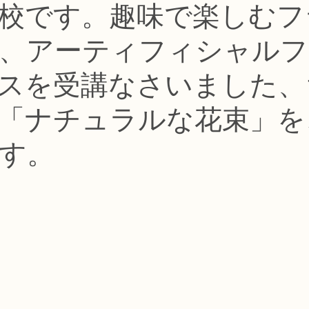
認校です。趣味で楽しむ
コース
フラワー装飾技能検定1級レッスン
フラワー装飾技能士検定
、アーティフィシャルフ
で楽しむフラワーレッスン
アーティフィシャルフラワーコース
生
スを受講なさいました、
「ナチュラルな花束」を
ース
NFDディプロマウエディングコース
NFDディプロマプリザ
す。
コース
NFDベーシックマスターコース
キッズフラワーレッス