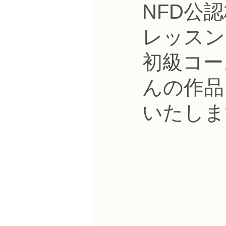
NFD公
NFDフラワーデザイナー資格検定3級
レッスン
フラワー装飾技能検定3級
趣味
初級コー
んの作品
NFDディプロマアーティフィシャルコ
いたしま
NFDディプロマインドアガーデニング
教室からのお知らせ