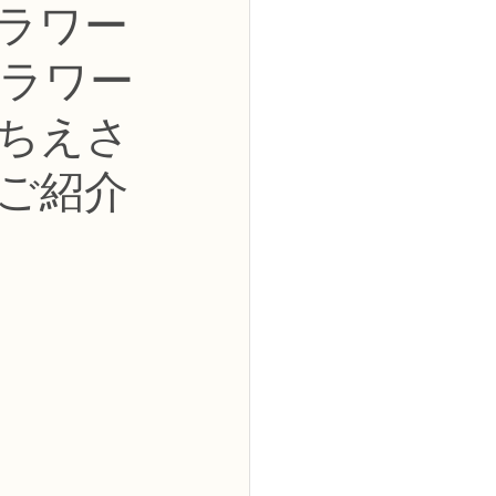
フラワー
2級
ラワー
花コース
ちえさ
ご紹介
ーブドフラワーコース
トピックス