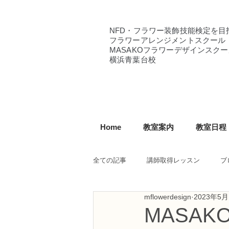
NFD・フラワー装飾技能検定を目
フラワーアレンジメントスクール
MASAKOフラワーデザインスクー
横浜青葉台校
Home
教室案内
教室日程
全ての記事
講師取得レッスン
ブ
mflowerdesign
2023年5月
NFD講師研究科コース
NFDフ
MASA