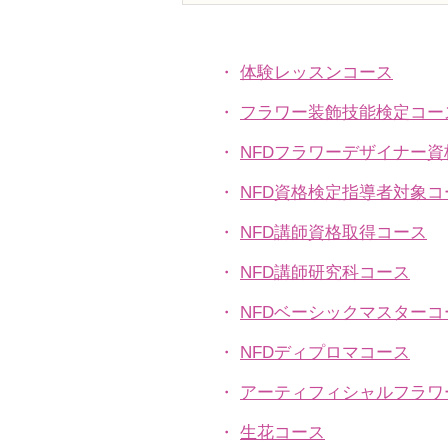
ン、アーティフィシャルフラ
ワー上級コース「薔薇のバス
ケットアレンジ」
・
体験レッスンコース
・
フラワー装飾技能検定コー
・
NFDフラワーデザイナー
・
NFD資格検定指導者対象コ
・
NFD講師資格取得コース
・
NFD講師研究科コース
・
NFDベーシックマスターコ
・
NFDディプロマコース
・
アーティフィシャルフラワ
​・
生花コース