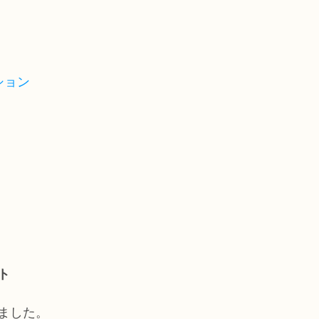
ション
ト
ました。