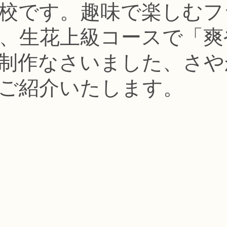
認校です。趣味で楽しむ
コース
フラワー装飾技能検定1級レッスン
フラワー装飾技能士検定
、生花上級コースで「爽
で楽しむフラワーレッスン
アーティフィシャルフラワーコース
生
制作なさいました、さや
ご紹介いたします。
ース
NFDディプロマウエディングコース
NFDディプロマプリザ
コース
NFDベーシックマスターコース
キッズフラワーレッス