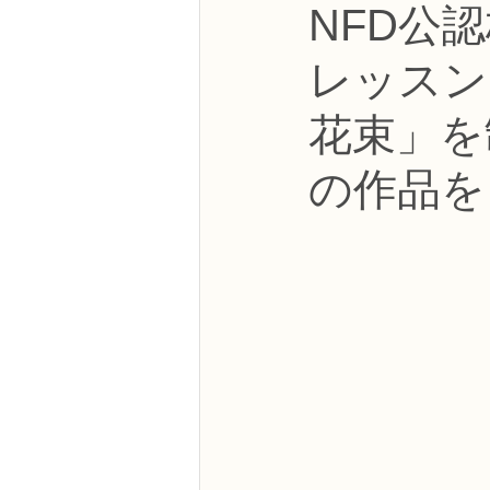
NFD公
NFDフラワーデザイナー資格検定3級
レッスン
フラワー装飾技能検定3級
趣味
花束」を
の作品を
NFDディプロマアーティフィシャルコ
NFDディプロマインドアガーデニング
教室からのお知らせ