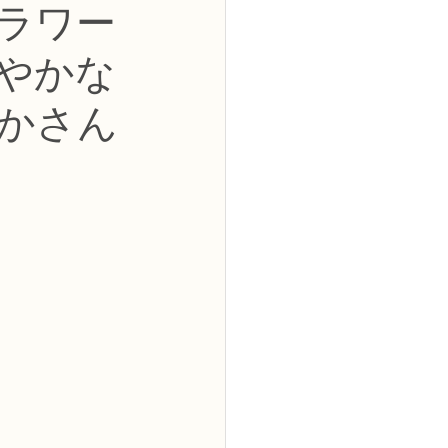
フラワー
2級
やかな
花コース
かさん
ーブドフラワーコース
トピックス