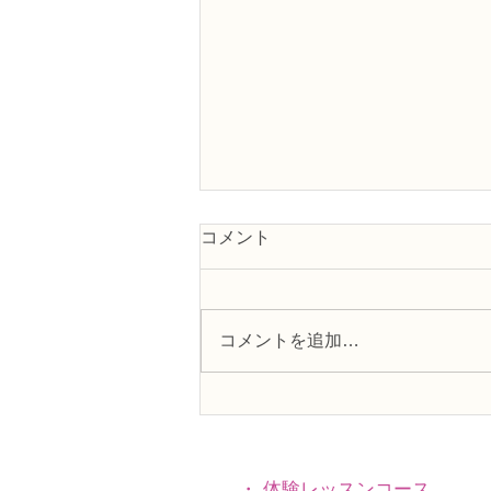
コメント
コメントを追加…
趣味で楽しむフラワーレッス
ン、アーティフィシャルフラ
ワー上級コース「薔薇のバス
ケットアレンジ」
・
体験レッスンコース