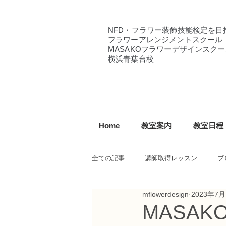
NFD・フラワー装飾技能検定を目
フラワーアレンジメントスクール
MASAKOフラワーデザインスクー
横浜青葉台校
Home
教室案内
教室日程
全ての記事
講師取得レッスン
ブ
mflowerdesign
2023年7月
NFD講師研究科コース
NFDフ
MASA