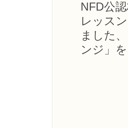
NFD公
NFDフラワーデザイナー資格検定3級
レッスン
フラワー装飾技能検定3級
趣味
ました、
ンジ」を
NFDディプロマアーティフィシャルコ
NFDディプロマインドアガーデニング
教室からのお知らせ