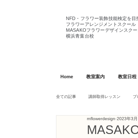
NFD・フラワー装飾技能検定を目
フラワーアレンジメントスクール
MASAKOフラワーデザインスクー
横浜青葉台校
Home
教室案内
教室日程
全ての記事
講師取得レッスン
ブ
mflowerdesign
2023年3月
NFD講師研究科コース
NFDフ
MASA