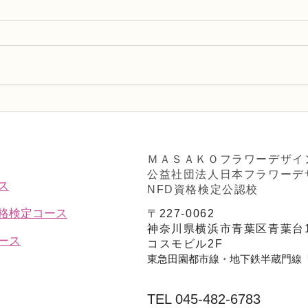
趣味で楽しむフラワーレッス
フラ
ン、アーティフィシャルフラ
Ａ」
ワー上級コース「薔薇のアレ
ンジ」
ＭＡＳＡＫＯフラワーデザイ
公益社団法人日本フラワーデ
ス
NFD資格検定公認校
資格検定コース
〒227-0062
神奈川県横浜市青葉区青葉台1
ース
コスモビル2F
東急田園都市線・地下鉄半蔵門線
TEL 045-482-6783