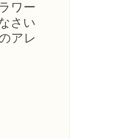
フラワー
2級
なさい
花コース
のアレ
ーブドフラワーコース
トピックス