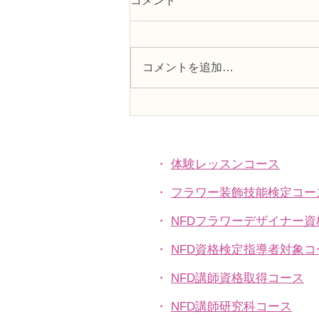
コメント
コメントを追加…
趣味で楽しむフラワーレッス
ン、アーティフィシャルフラ
ワー上級コース「薔薇のバス
ケットアレンジ」
・
体験レッスンコース
・
フラワー装飾技能検定コー
・
NFDフラワーデザイナー
・
NFD資格検定指導者対象コ
・
NFD講師資格取得コース
・
NFD講師研究科コース