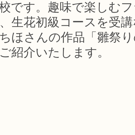
認校です。趣味で楽しむ
コース
フラワー装飾技能検定1級レッスン
フラワー装飾技能士検定
、生花初級コースを受講
で楽しむフラワーレッスン
アーティフィシャルフラワーコース
生
ちほさんの作品「雛祭り
ご紹介いたします。
ース
NFDディプロマウエディングコース
NFDディプロマプリザ
コース
NFDベーシックマスターコース
キッズフラワーレッス