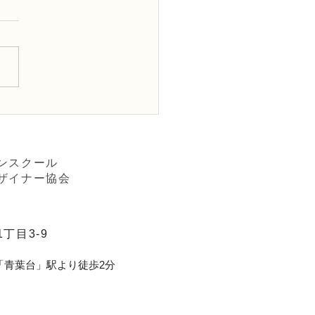
ワー装飾2級検定「花束
「アレンジ，ファーン」
ンスクール
ザイナー協会
丁目3-9
「青葉台」駅より徒歩2分