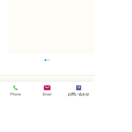
コメント
Phone
Email
お問い合わせ
コメントを追加…
NFD講師研究科コース
N FＤ講師取得
「木枠の壁飾り」
級テーマ「並行
的」