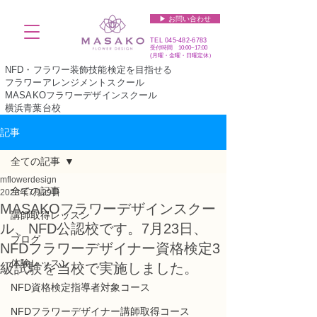
▶︎ お問い合わせ
TEL
045-482-6783
受付時間 10:00~17:00​​​
(​月曜・金曜・日曜定休）
NFD・フラワー装飾技能検定を目指せる
フラワーアレンジメントスクール
MASAKOフラワーデザインスクール
横浜青葉台校
記事
全ての記事
mflowerdesign
全ての記事
2023年7月29日
MASAKOフラワーデザインスクー
講師取得レッスン
ル、NFD公認校です。7月23日、
ブログ
NFDフラワーデザイナー資格検定3
体験レッスン
級試験を当校で実施しました。
NFD資格検定指導者対象コース
NFDフラワーデザイナー講師取得コース