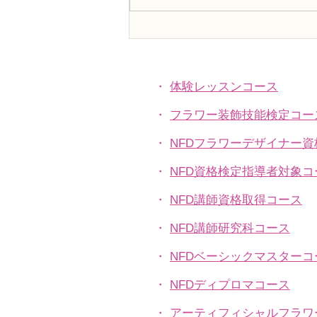
フラワー装飾2級検定「花束
Ａ」「アレンジ，ファーン」
・
体験レッスンコース
・
フラワー装飾技能検定コー
・
NFDフラワーデザイナー
・
NFD資格検定指導者対象コ
・
NFD講師資格取得コース
・
NFD講師研究科コース
・
NFDベーシックマスターコ
・
NFDディプロマコース
・
アーティフィシャルフラワ