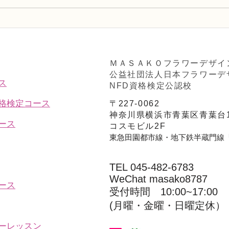
NFD講師研究科コース「木枠
NF
の壁飾り」
検2
ブー
ＭＡＳＡＫＯフラワーデザイ
公益社団法人日本フラワーデ
ス
NFD資格検定公認校
資格検定コース
〒227-0062
神奈川県横浜市青葉区青葉台1
ース
コスモビル2F
東急田園都市線・地下鉄半蔵門線
TEL 045-482-6783
WeChat masako8787
ース
受付時間 10:00~17:00​​​
(​月曜・金曜・日曜定休）
ーレッスン