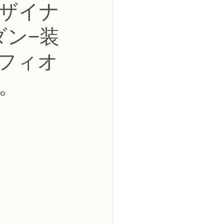
デザイナ
2級
ダン−装
花コース
フィオ
。
ーブドフラワーコース
トピックス