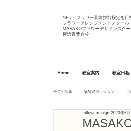
NFD・フラワー装飾技能検定を目
フラワーアレンジメントスクール
MASAKOフラワーデザインスクー
横浜青葉台校
Home
教室案内
教室日程
全ての記事
講師取得レッスン
ブ
mflowerdesign
2023年6月
NFD講師研究科コース
NFDフ
MASA