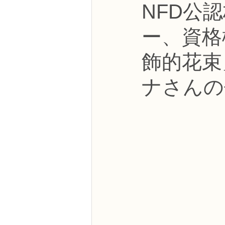
NFD公
NFDフラワーデザイナー資格検定3級
ー、資格
フラワー装飾技能検定3級
趣味
飾的花束
ナさんの
NFDディプロマアーティフィシャルコ
NFDディプロマインドアガーデニング
教室からのお知らせ