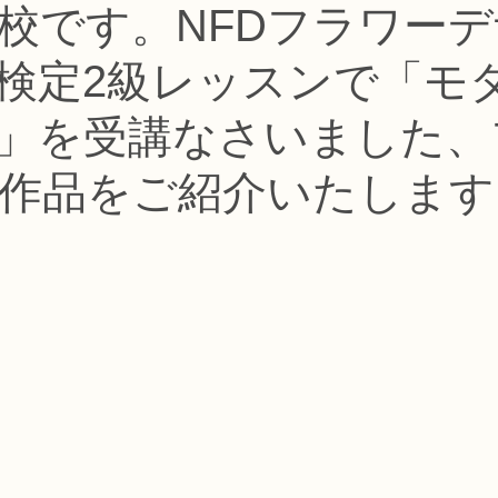
認校です。NFDフラワー
コース
フラワー装飾技能検定1級レッスン
フラワー装飾技能士検定
検定2級レッスンで「モ
で楽しむフラワーレッスン
アーティフィシャルフラワーコース
生
」を受講なさいました、
作品をご紹介いたします
ース
NFDディプロマウエディングコース
NFDディプロマプリザ
コース
NFDベーシックマスターコース
キッズフラワーレッス