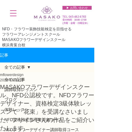
▶︎ お問い合わせ
TEL
045-482-6783
受付時間 10:00~17:00​​​
(​月曜・金曜・日曜定休）
NFD・フラワー装飾技能検定を目指せる
フラワーアレンジメントスクール
MASAKOフラワーデザインスクール
横浜青葉台校
記事
全ての記事
mflowerdesign
全ての記事
2023年6月1日
MASAKOフラワーデザインスクー
講師取得レッスン
ル、NFD公認校です。NFDフラワー
ブログ
デザイナー、資格検定3級体験レッ
体験レッスン
スンで「花束」を受講なさいまし
た、フリインさんの作品をご紹介い
NFD資格検定指導者対象コース
たします。
NFDフラワーデザイナー講師取得コース