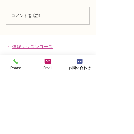
コメントを追加…
NFD講師研究科コース
N FＤ資格検定
「木枠の壁飾り」
ン「並行ー装飾
・
体験レッスンコース
・
フラワー装飾技能検定コース
Phone
Email
お問い合わせ
・
NFDフラワーデザイナー資格検定コー
ス
・
NFD資格検定指導者対象コース
・
NFD講師資格取得コース
・
NFD講師研究科コース
・
NFDベーシックマスターコース
・
NFDディプロマコース