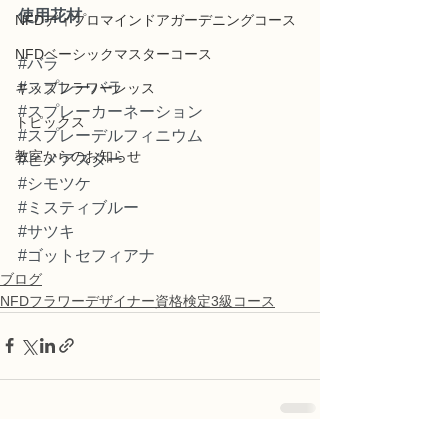
使用花材
NFDディプロマインドアガーデニングコース
NFDベーシックマスターコース
#バラ
#スプレーバラ
キッズフラワーレッス
#スプレーカーネーション
トピックス
#スプレーデルフィニウム
教室からのお知らせ
#ヒメアスター
#シモツケ
#ミスティブルー
#サツキ
#ゴットセフィアナ
ブログ
NFDフラワーデザイナー資格検定3級コース