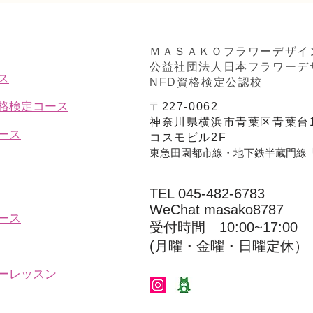
の壁飾り」
「並
ＭＡＳＡＫＯフラワーデザイ
公益社団法人日本フラワーデ
ス
NFD資格検定公認校
資格検定コース
〒227-0062
神奈川県横浜市青葉区青葉台1
ース
コスモビル2F
東急田園都市線・地下鉄半蔵門線
TEL 045-482-6783
WeChat masako8787
ース
受付時間 10:00~17:00​​​
(​月曜・金曜・日曜定休）
ーレッスン