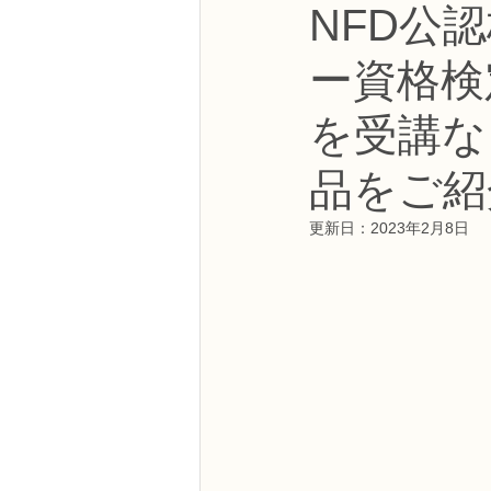
NFD公
NFDフラワーデザイナー資格検定3級
ー資格検
フラワー装飾技能検定3級
趣味
を受講な
品をご紹
NFDディプロマアーティフィシャルコ
更新日：
2023年2月8日
NFDディプロマインドアガーデニング
教室からのお知らせ