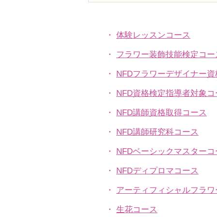
Ａ」「アレンジ，ファーン」
・
体験レッスンコース
・
フラワー装飾技能検定コー
・
NFDフラワーデザイナー
・
NFD資格検定指導者対象コ
・
NFD講師資格取得コース
・
NFD講師研究科コース
・
NFDベーシックマスターコ
・
NFDディプロマコース
・
アーティフィシャルフラワ
​・
生花コース