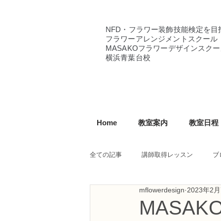
NFD・フラワー装飾技能検定を目
フラワーアレンジメントスクール
MASAKOフラワーデザインスクー
横浜青葉台校
Home
教室案内
教室日程
全ての記事
講師取得レッスン
ブ
mflowerdesign
2023年2
NFD講師研究科コース
NFDフ
MASA