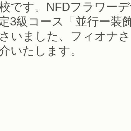
認校です。NFDフラワー
コース
フラワー装飾技能検定1級レッスン
フラワー装飾技能士検定
定3級コース「並行ー装
で楽しむフラワーレッスン
アーティフィシャルフラワーコース
生
さいました、フィオナさ
介いたします。
ース
NFDディプロマウエディングコース
NFDディプロマプリザ
コース
NFDベーシックマスターコース
キッズフラワーレッス