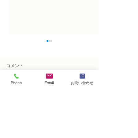
コメント
Phone
Email
お問い合わせ
コメントを追加…
NFD講師研究科コース
NFD講師研究科
「木枠の壁飾り」
「フリーセント
・
体験レッスンコース
・
フラワー装飾技能検定コース