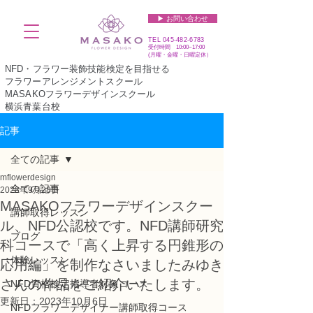
▶︎ お問い合わせ
TEL
045-482-6783
受付時間 10:00~17:00​​​
(​月曜・金曜・日曜定休）
NFD・フラワー装飾技能検定を目指せる
フラワーアレンジメントスクール
MASAKOフラワーデザインスクール
横浜青葉台校
記事
全ての記事
mflowerdesign
全ての記事
2023年9月28日
MASAKOフラワーデザインスクー
講師取得レッスン
ル、NFD公認校です。NFD講師研究
ブログ
科コースで「高く上昇する円錐形の
体験レッスン
応用編」を制作なさいましたみゆき
さんの作品をご紹介いたします。
NFD資格検定指導者対象コース
更新日：
2023年10月6日
NFDフラワーデザイナー講師取得コース