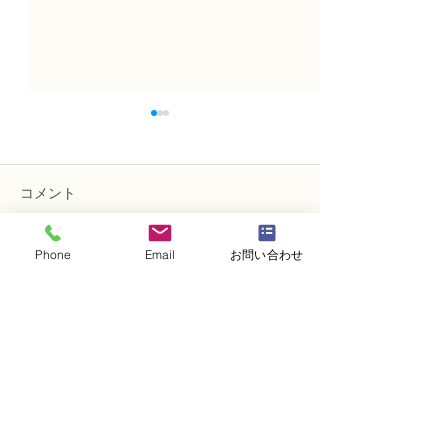
コメント
Phone
Email
お問い合わせ
コメントを追加…
NFD講師研究科コース
NFD講師研究科
「木枠の壁飾り」
「フリーセント
・
体験レッスンコース
・
フラワー装飾技能検定コース
・
NFDフラワーデザイナー資格検定コー