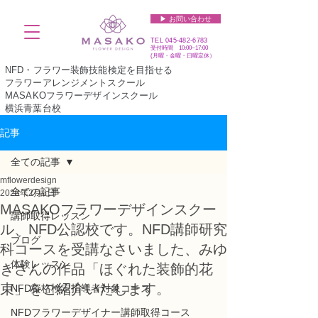
▶︎ お問い合わせ
TEL
045-482-6783
受付時間 10:00~17:00​​​
(​月曜・金曜・日曜定休）
NFD・フラワー装飾技能検定を目指せる
フラワーアレンジメントスクール
MASAKOフラワーデザインスクール
横浜青葉台校
記事
全ての記事
mflowerdesign
全ての記事
2023年2月6日
MASAKOフラワーデザインスクー
講師取得レッスン
ル、NFD公認校です。NFD講師研究
ブログ
科コースを受講なさいました、みゆ
体験レッスン
きさんの作品「ほぐれた装飾的花
束」をご紹介いたします。
NFD資格検定指導者対象コース
NFDフラワーデザイナー講師取得コース