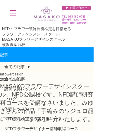
▶︎ お問い合わせ
TEL
045-482-6783
受付時間 10:00~17:00​​​
(​月曜・金曜・日曜定休）
NFD・フラワー装飾技能検定を目指せる
フラワーアレンジメントスクール
MASAKOフラワーデザインスクール
横浜青葉台校
記事
全ての記事
mflowerdesign
全ての記事
2023年7月4日
MASAKOフラワーデザインスクー
講師取得レッスン
ル、NFD公認校です。NFD講師研究
ブログ
科コースを受講なさいました、みゆ
体験レッスン
きさんの作品「手編みのワジュロ籠
にアレンジ」をご紹介いたします。
NFD資格検定指導者対象コース
NFDフラワーデザイナー講師取得コース