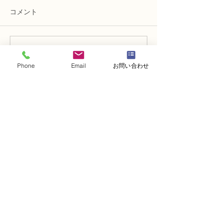
コメント
コメントを追加…
NFD講師研究科コース
NFD講師研究科
「木枠の壁飾り」
「フリーセント
Phone
Email
お問い合わせ
・
体験レッスンコース
・
フラワー装飾技能検定コース
・
NFDフラワーデザイナー資格検定コー
ス
・
NFD資格検定指導者対象コース
・
NFD講師資格取得コース
・
NFD講師研究科コース
・
NFDベーシックマスターコース