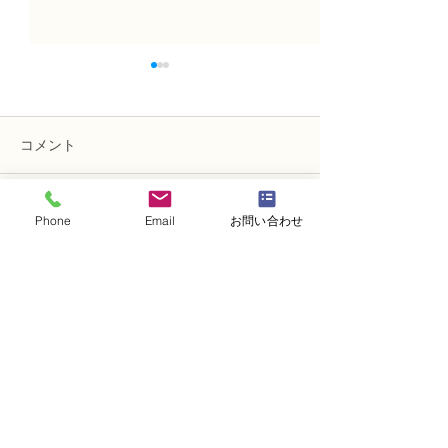
コメント
Phone
Email
お問い合わせ
コメントを追加…
NFD講師研究科コース
NFD講師研究科
「木枠の壁飾り」
「フリーセント
・
体験レッスンコース
・
フラワー装飾技能検定コース
・
NFDフラワーデザイナー資格検定コー
ス