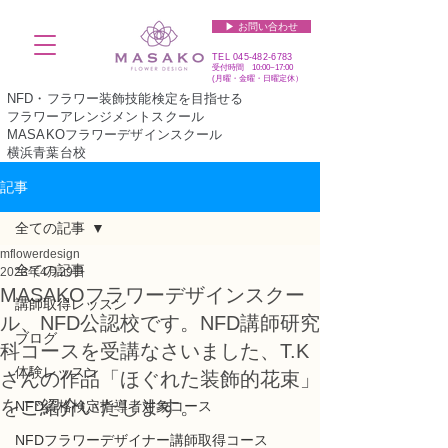
▶︎ お問い合わせ
TEL
045-482-6783
受付時間 10:00~17:00​​​
(​月曜・金曜・日曜定休）
NFD・フラワー装飾技能検定を目指せる
フラワーアレンジメントスクール
MASAKOフラワーデザインスクール
横浜青葉台校
記事
全ての記事
mflowerdesign
全ての記事
2023年4月29日
MASAKOフラワーデザインスクー
講師取得レッスン
ル、NFD公認校です。NFD講師研究
ブログ
科コースを受講なさいました、T.K
体験レッスン
さんの作品「ほぐれた装飾的花束」
をご紹介いたします。
NFD資格検定指導者対象コース
NFDフラワーデザイナー講師取得コース