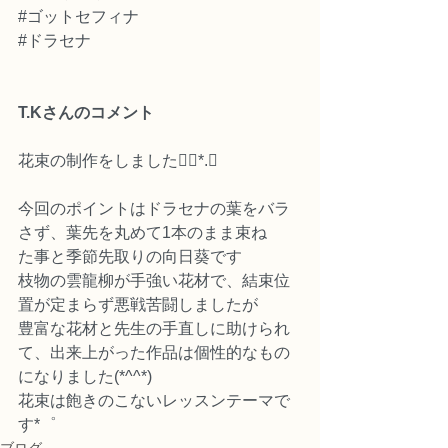
#ゴットセフィナ
#ドラセナ
T.Kさんのコメント
花束の制作をしました❁⃘*.ﾟ
今回のポイントはドラセナの葉をバラ
さず、葉先を丸めて1本のまま束ね
た事と季節先取りの向日葵です
枝物の雲龍柳が手強い花材で、結束位
置が定まらず悪戦苦闘しましたが
豊富な花材と先生の手直しに助けられ
て、出来上がった作品は個性的なもの
になりました(*^^*)
花束は飽きのこないレッスンテーマで
す*゜