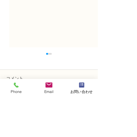
コメント
Phone
Email
お問い合わせ
コメントを追加…
NFD講師研究科コース
NFD講師研究科
「木枠の壁飾り」
「フリーセント
・
体験レッスンコース