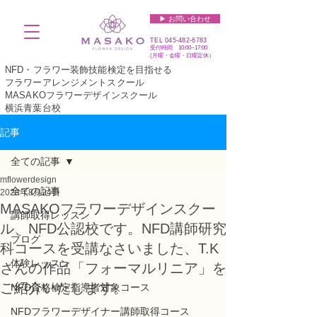
▶︎ お問い合わせ
TEL
045-482-6783
受付時間 10:00~17:00​​​
(​月曜・金曜・日曜定休）
NFD・フラワー装飾技能検定を目指せる
フラワーアレンジメントスクール
MASAKOフラワーデザインスクール
横浜青葉台校
記事
全ての記事
mflowerdesign
全ての記事
2023年8月24日
MASAKOフラワーデザインスクー
講師取得レッスン
ル、NFD公認校です。NFD講師研究
ブログ
科コースを受講なさいました、T.K
体験レッスン
さんの作品「フォーマルリニア」を
ご紹介いたします。
NFD資格検定指導者対象コース
NFDフラワーデザイナー講師取得コース